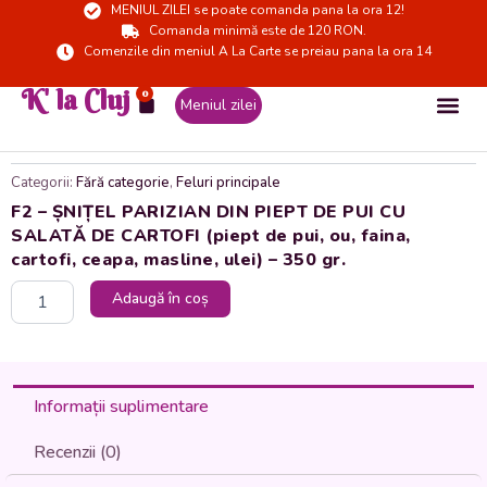
MENIUL ZILEI se poate comanda pana la ora 12!
Skip
Comanda minimă este de 120 RON.
to
Comenzile din meniul A La Carte se preiau pana la ora 14
content
K' la Cluj
0
Cart
Meniul zilei
Categorii:
Fără categorie
,
Feluri principale
F2 – ȘNIȚEL PARIZIAN DIN PIEPT DE PUI CU
SALATĂ DE CARTOFI (piept de pui, ou, faina,
cartofi, ceapa, masline, ulei) – 350 gr.
Cantitate
Adaugă în coș
F2
-
ȘNIȚEL
PARIZIAN
DIN
Informații suplimentare
PIEPT
DE
Recenzii (0)
PUI
CU