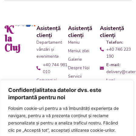
K'
Asistență
Asistență
Asistență
clienți
clienți
clienți
la
Departament
Meniu
Telefon:
Cluj
vânzări și
+40 746 223
Meniul zilei
evenimente
190
Galerie
+40 744 981
E-mail:
Despre Noi
010
delivery@cateri
Servicii
Comenzi și
Luni -
Contact
livrări catering
Vineri:
Confidențialitatea datelor dvs. este
09:00 -
+40 746 223
importantă pentru noi
14:00
190
Folosim cookie-uri pentru a vă îmbunătăți experiența de
Adresă:
Ne
Acceptăm plata
navigare, pentru a vă prezenta conținut și reclame
găsești
aici
!
numerar și card
personalizate și pentru a analiza traficul nostru. Făcând
inclusiv carduri
clic pe „Acceptă tot”, acceptați utilizarea cookie-urilor.
de masă