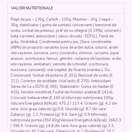
SALATĂ
VALORI NUTRITIONALE
DE
CARTOFI
Piept de pui – 130g, Cartofi – 100g, Masline – 30g, Ceapă –
(piept
30g, stabilizator ( guma de xantan), conservanti ( benzonat de
de
sodiu, sorbat de potasiu), praf de ou integral (0.19%), colorant (
pui,
beta-caroten), antioxidant ( calciu-disodic- EDTA).), Făină de
ou,
grâu, Smântână, Condimente pentru pui, (Sare, condimente
faina,
(48%) (in proportii variabile: boia de ardei dulce, usturoi, ardei
cartofi,
iute cayenne, curcuma, curry (coriandru, chimion, curcuma, piper
ceapa,
anason, scortisoara, fenicul, ghimbir, radacina de leustean, ardei
iute cayenne, ienibahar), seminte de schinduf, scortisoara,
masline,
nucsoara, cuisoare)), ulei vegetal de floarea soarelui.), Ou,
ulei)
Conservant: Sorbat de potasiu (E 202), Benzoat de sodiu (E
-
211), Corector de aciditate: Acid lactic (E 270), Antioxidant:
350
Sarea de Ca a EDTA (E 385), Stabilizator: Guma de Xantan (E
gr.
415), Amidon modificat: Fosfat de Amidon acetilat (E 1414),
Colorant: betacaroten (E 160 e) Informații nutriționale 100g:
Valoare Energetică (kJ/kcal): 475.2 / 113.4, Grăsimi (g): 4.2 din
care: Acizi grași saturați (g) 0.9, Glucide (g): 8.7 din care:
Zaharuri (g): 1.2, Proteine (g): 9.6, Sare (g): 0.9 Informații
nutriționale porție (350.00g)Valoare Energetică (kJ/kcal): 1663.3
/ 396.9, Grăsimi (g): 14.8 din care: Acizi grași saturați (g) 3.3,
Glucide (g): 30.3 din care: Zaharuri (g): 4.2, Proteine (g): 33.7,