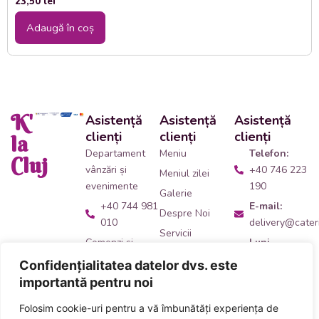
23,50
lei
Adaugă în coș
K'
Asistență
Asistență
Asistență
clienți
clienți
clienți
la
Departament
Meniu
Telefon:
Cluj
vânzări și
+40 746 223
Meniul zilei
evenimente
190
Galerie
+40 744 981
E-mail:
Despre Noi
010
delivery@cateri
Servicii
Comenzi și
Luni -
Contact
livrări catering
Vineri:
Confidențialitatea datelor dvs. este
09:00 -
+40 746 223
importantă pentru noi
14:00
190
Folosim cookie-uri pentru a vă îmbunătăți experiența de
Adresă:
Ne
Acceptăm plata