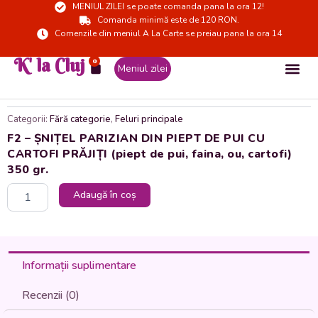
MENIUL ZILEI se poate comanda pana la ora 12!
Skip
Comanda minimă este de 120 RON.
to
Comenzile din meniul A La Carte se preiau pana la ora 14
content
K' la Cluj
0
Cart
Meniul zilei
Categorii:
Fără categorie
,
Feluri principale
F2 – ȘNIȚEL PARIZIAN DIN PIEPT DE PUI CU
CARTOFI PRĂJIȚI (piept de pui, faina, ou, cartofi)
350 gr.
Cantitate
Adaugă în coș
F2
-
ȘNIȚEL
PARIZIAN
DIN
Informații suplimentare
PIEPT
DE
Recenzii (0)
PUI
CU