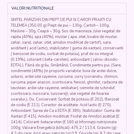
CARTOFI
VALORI NUTRITIONALE
PRĂJIȚI
(piept
SNITEL PARIZIAN DIN PIEPT DE PUI SI CAROFI PRAJITI CU
de
TELEMEA (350.00 g) Piept de pui – 130g, Cartofi – 100g,
pui,
Masline – 30g, Ceapă – 30g, Sos de maioneza, (ulei vegetal de
faina,
rapita (40%), apa (40%), mustar ( apa, otet, boabe de mustar,
ou,
zahar, sare), zahar, otet, amidon modificat de cartof), sare,
cartofi)
acidifiant ( acid lactic), stabilizator ( guma de xantan), conservanti
350
( benzonat de sodiu, sorbat de potasiu), praf de ou integral
gr.
(0.19%), colorant ( beta-caroten), antioxidant ( calciu-disodic-
EDTA).), Făină de grâu, Smântână, Condimente pentru pui, (Sare,
condimente (48%) (in proportii variabile: boia de ardei dulce,
usturoi, ardei iute cayenne, curcuma, curry (coriandru, chimion,
curcuma, piper anason, scortisoara, fenicul, ghimbir, radacina de
leustean, ardei iute cayenne, ienibahar), seminte de schinduf,
scortisoara, nucsoara, cuisoare)), ulei vegetal de floarea
soarelui.), Ou, Conservant: Sorbat de potasiu (E 202), Benzoat
de sodiu (E 211), Corector de aciditate: Acid lactic (E 270),
Antioxidant: Sarea de Ca a EDTA (E 385), Stabilizator: Guma de
Xantan (E 415), Amidon modificat: Fosfat de Amidon acetilat (E
1414), Colorant: betacaroten (E 160 e) Informații nutriționale
100g: Valoare Energetică (kJ/kcal): 475.2 / 113.4, Grăsimi (g):
4.2 din care: Acizi grași saturați (g) 0.9, Glucide (g): 8.7 din care: