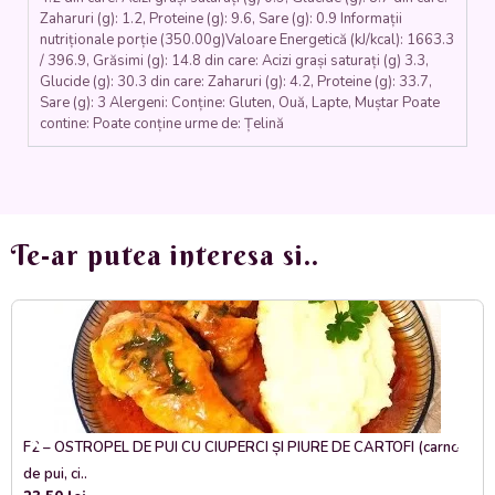
Zaharuri (g): 1.2, Proteine (g): 9.6, Sare (g): 0.9 Informații
nutriționale porție (350.00g)Valoare Energetică (kJ/kcal): 1663.3
/ 396.9, Grăsimi (g): 14.8 din care: Acizi grași saturați (g) 3.3,
Glucide (g): 30.3 din care: Zaharuri (g): 4.2, Proteine (g): 33.7,
Sare (g): 3 Alergeni: Conține: Gluten, Ouă, Lapte, Muștar Poate
contine: Poate conține urme de: Țelină
Te-ar putea interesa si..
F2 – OSTROPEL DE PUI CU CIUPERCI ȘI PIURE DE CARTOFI (carne
de pui, ci..