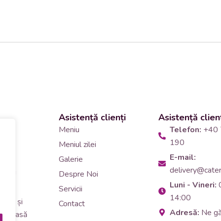
Asistență clienți
Asistență clien
 și
Meniu
Telefon:
+40 
190
Meniul zilei
10
E-mail:
Galerie
delivery@cateri
tering
Despre Noi
Luni - Vineri:
90
Servicii
14:00
erar și
Contact
Adresă:
Ne g
i de masă