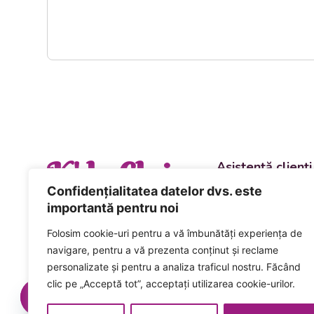
K' la Cluj
Asistență clienți
Departament vânzări
Confidențialitatea datelor dvs. este
evenimente
importantă pentru noi
+40 744 981 0
Folosim cookie-uri pentru a vă îmbunătăți experiența de
Comenzi și livrări ca
navigare, pentru a vă prezenta conținut și reclame
+40 746 223 1
personalizate și pentru a analiza traficul nostru. Făcând
clic pe „Acceptă tot”, acceptați utilizarea cookie-urilor.
Acceptăm plata num
card inclusiv cardur