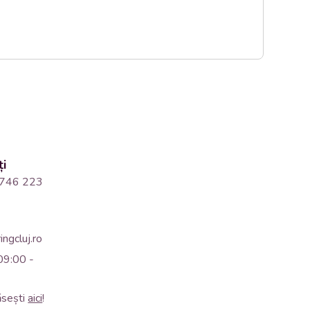
ți
746 223
ngcluj.ro
09:00 -
ăsești
aici
!