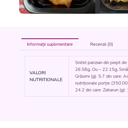
Informații suplimentare
Recenzii (0)
Snitel parizian din piept d
26.58g, Ou – 22.15g, Smânt
VALORI
Grăsimi (g): 5.7 din care: Ac
NUTRITIONALE
nutriționale porție (350.00g
24.2 din care: Zaharuri (g):