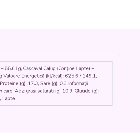
fi – 88.61g, Cascaval Calup (Conține Lapte) –
 Valoare Energetică (kJ/kcal): 625.6 / 149.1,
, Proteine (g): 17.3, Sare (g): 0.3 Informații
care: Acizi grași saturați (g) 10.9, Glucide (g):
ă, Lapte