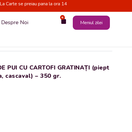
La Carte se preiau pana la ora 14
0
Cart
Despre Noi
Meniul zilei
DE PUI CU CARTOFI GRATINAȚI (piept
a, cascaval) – 350 gr.