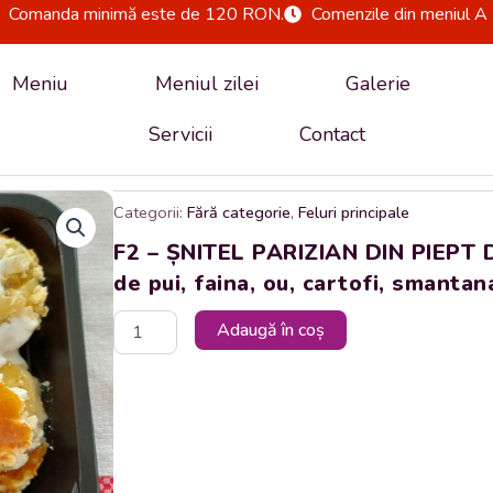
Comanda minimă este de 120 RON.
Comenzile din meniul A 
Meniu
Meniul zilei
Galerie
Servicii
Contact
Categorii:
Fără categorie
,
Feluri principale
F2 – ȘNITEL PARIZIAN DIN PIEPT 
de pui, faina, ou, cartofi, smantan
Cantitate
Adaugă în coș
F2
-
ȘNITEL
PARIZIAN
DIN
PIEPT
DE