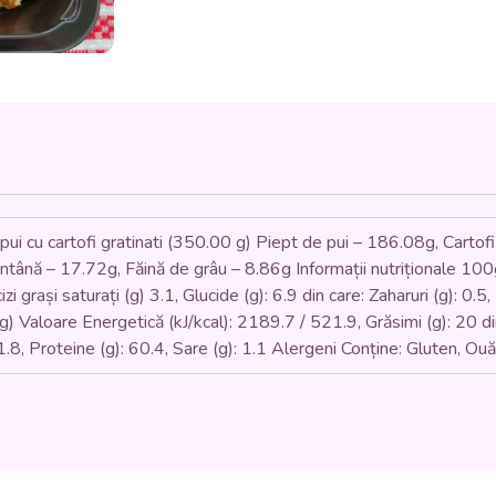
PUI
CU
CARTOFI
GRATINAȚI
(piept
de
pui,
faina,
ou,
cartofi,
smantana,
e pui cu cartofi gratinati (350.00 g) Piept de pui – 186.08g, Carto
cascaval)
ână – 17.72g, Făină de grâu – 8.86g Informații nutriționale 100g
-
350
izi grași saturați (g) 3.1, Glucide (g): 6.9 din care: Zaharuri (g): 0.5
gr.
) Valoare Energetică (kJ/kcal): 2189.7 / 521.9, Grăsimi (g): 20 din 
 1.8, Proteine (g): 60.4, Sare (g): 1.1 Alergeni Conține: Gluten, Ou