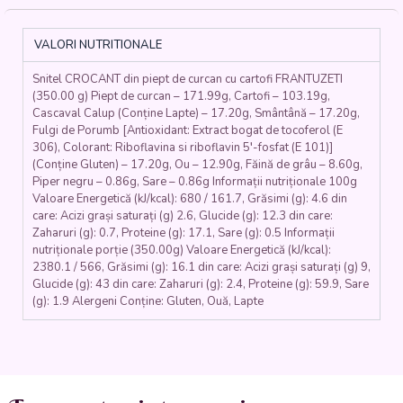
CURCAN
CU
CARTOFI
VALORI NUTRITIONALE
FRANȚUZEȘTI
(piept
Snitel CROCANT din piept de curcan cu cartofi FRANTUZETI
de
(350.00 g) Piept de curcan – 171.99g, Cartofi – 103.19g,
curcan,
Cascaval Calup (Conține Lapte) – 17.20g, Smântână – 17.20g,
făină,
Fulgi de Porumb [Antioxidant: Extract bogat de tocoferol (E
fulgi
306), Colorant: Riboflavina si riboflavin 5′-fosfat (E 101)]
de
(Conține Gluten) – 17.20g, Ou – 12.90g, Făină de grâu – 8.60g,
porumb,
Piper negru – 0.86g, Sare – 0.86g Informații nutriționale 100g
ou,
Valoare Energetică (kJ/kcal): 680 / 161.7, Grăsimi (g): 4.6 din
care: Acizi grași saturați (g) 2.6, Glucide (g): 12.3 din care:
cartofi,
Zaharuri (g): 0.7, Proteine (g): 17.1, Sare (g): 0.5 Informații
smântână,
nutriționale porție (350.00g) Valoare Energetică (kJ/kcal):
cașcaval)
2380.1 / 566, Grăsimi (g): 16.1 din care: Acizi grași saturați (g) 9,
-
Glucide (g): 43 din care: Zaharuri (g): 2.4, Proteine (g): 59.9, Sare
350
(g): 1.9 Alergeni Conține: Gluten, Ouă, Lapte
gr.