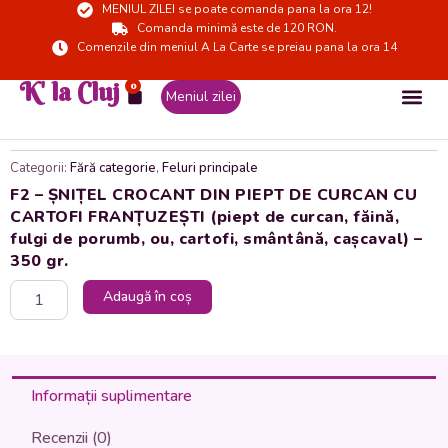
MENIUL ZILEI se poate comanda pana la ora 12!
Skip
Comanda minimă este de 120 RON.
to
Comenzile din meniul A La Carte se preiau pana la ora 14
content
K' la Cluj
0
Cart
Meniul zilei
Categorii:
Fără categorie
,
Feluri principale
F2 – ȘNIȚEL CROCANT DIN PIEPT DE CURCAN CU
CARTOFI FRANȚUZEȘTI (piept de curcan, făină,
fulgi de porumb, ou, cartofi, smântână, cașcaval) –
350 gr.
Cantitate
Adaugă în coș
F2
-
ȘNIȚEL
CROCANT
DIN
Informații suplimentare
PIEPT
DE
Recenzii (0)