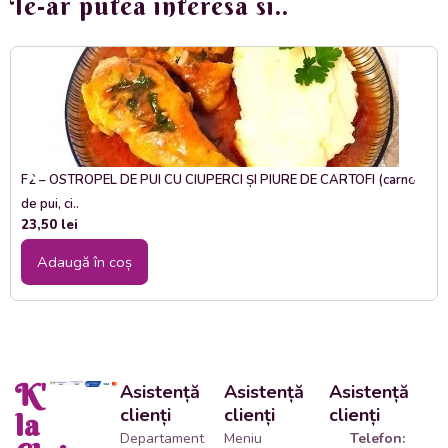
Te-ar putea interesa si..
F2 – OSTROPEL DE PUI CU CIUPERCI ȘI PIURE DE CARTOFI (carne
de pui, ci..
23,50
lei
Adaugă în coș
K'
Asistență
Asistență
Asistență
clienți
clienți
clienți
la
Departament
Meniu
Telefon: