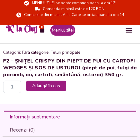
MENIUL ZILEI se poate comanda pana la ora 12!
Skip
Comanda minimă este de 120 RON.
to
Comenzile din meniul A La Carte se preiau pana la ora 14
content
K' la Cluj
0
Cart
Meniul zilei
Categorii:
Fără categorie
,
Feluri principale
F2 – ȘNIȚEL CRISPY DIN PIEPT DE PUI CU CARTOFI
WEDGES ȘI SOS DE USTUROI (piept de pui, fulgi de
porumb, ou, cartofi, smântână, usturoi) 350 gr.
Cantitate
Adaugă în coș
F2
-
ȘNIȚEL
CRISPY
DIN
Informații suplimentare
PIEPT
DE
Recenzii (0)
PUI
CU