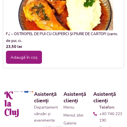
F2 – OSTROPEL DE PUI CU CIUPERCI ȘI PIURE DE CARTOFI (carne
de pui, ci..
23,50
lei
Adaugă în coș
K'
Asistență
Asistență
Asistență
clienți
clienți
clienți
la
Departament
Meniu
Telefon:
Cluj
vânzări și
+40 746 223
Meniul zilei
evenimente
190
Galerie