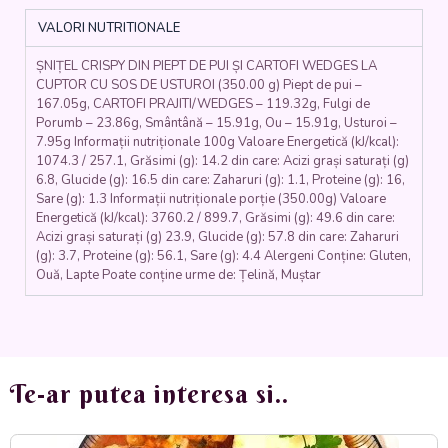
CARTOFI
VALORI NUTRITIONALE
WEDGES
ȘI
ȘNIȚEL CRISPY DIN PIEPT DE PUI ȘI CARTOFI WEDGES LA
SOS
CUPTOR CU SOS DE USTUROI (350.00 g) Piept de pui –
DE
167.05g, CARTOFI PRAJITI/WEDGES – 119.32g, Fulgi de
USTUROI
Porumb – 23.86g, Smântână – 15.91g, Ou – 15.91g, Usturoi –
(piept
7.95g Informații nutriționale 100g Valoare Energetică (kJ/kcal):
de
1074.3 / 257.1, Grăsimi (g): 14.2 din care: Acizi grași saturați (g)
pui,
6.8, Glucide (g): 16.5 din care: Zaharuri (g): 1.1, Proteine (g): 16,
fulgi
Sare (g): 1.3 Informații nutriționale porție (350.00g) Valoare
Energetică (kJ/kcal): 3760.2 / 899.7, Grăsimi (g): 49.6 din care:
de
Acizi grași saturați (g) 23.9, Glucide (g): 57.8 din care: Zaharuri
porumb,
(g): 3.7, Proteine (g): 56.1, Sare (g): 4.4 Alergeni Conține: Gluten,
ou,
Ouă, Lapte Poate conține urme de: Țelină, Muștar
cartofi,
smântână,
usturoi)
350
gr.
Te-ar putea interesa si..