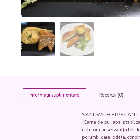
Informații suplimentare
Recenzii (0)
SANDWICH ELVETIAN CU CA
(Carne de pui, apa, stabiliz
usturoi, conservant(nitrit 
porumb, sare iodata, condim