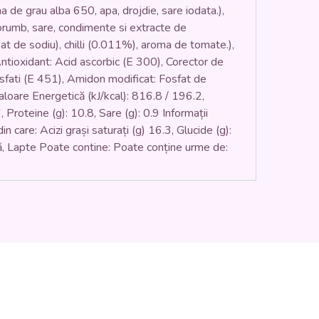
na de grau alba 650, apa, drojdie, sare iodata.),
porumb, sare, condimente si extracte de
zoat de sodiu), chilli (0.011%), aroma de tomate.),
ntioxidant: Acid ascorbic (E 300), Corector de
osfati (E 451), Amidon modificat: Fosfat de
loare Energetică (kJ/kcal): 816.8 / 196.2,
6, Proteine (g): 10.8, Sare (g): 0.9 Informații
 care: Acizi grași saturați (g) 16.3, Glucide (g):
Ouă, Lapte Poate contine: Poate conține urme de: