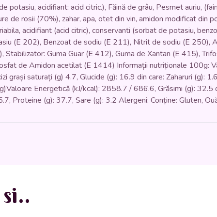
 potasiu, acidifiant: acid citric.), Făină de grâu, Pesmet auriu, (fai
ure de rosii (70%), zahar, apa, otet din vin, amidon modificat din 
abila, acidifiant (acid citric), conservanti (sorbat de potasiu, ben
siu (E 202), Benzoat de sodiu (E 211), Nitrit de sodiu (E 250), A
30), Stabilizator: Guma Guar (E 412), Guma de Xantan (E 415), Trif
sfat de Amidon acetilat (E 1414) Informații nutriționale 100g: Va
izi grași saturați (g) 4.7, Glucide (g): 16.9 din care: Zaharuri (g): 1.
)Valoare Energetică (kJ/kcal): 2858.7 / 686.6, Grăsimi (g): 32.5 din
: 5.7, Proteine (g): 37.7, Sare (g): 3.2 Alergeni: Conține: Gluten, 
si..