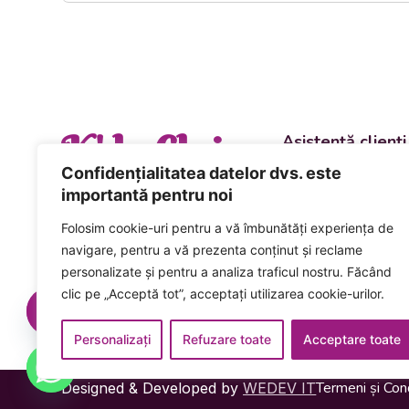
K' la Cluj
Asistență clienți
Departament vânzări
Confidențialitatea datelor dvs. este
evenimente
importantă pentru noi
+40 744 981 0
Folosim cookie-uri pentru a vă îmbunătăți experiența de
Comenzi și livrări ca
navigare, pentru a vă prezenta conținut și reclame
+40 746 223 1
personalizate și pentru a analiza traficul nostru. Făcând
clic pe „Acceptă tot”, acceptați utilizarea cookie-urilor.
Acceptăm plata num
card inclusiv cardur
Personalizați
Refuzare toate
Acceptare toate
Termeni și Cond
Designed & Developed by
WEDEV IT