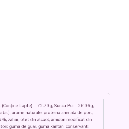
nține Lapte) – 72.73g, Sunca Pui – 36.36g,
scorbic), arome naturale, proteina animala de porc,
9%, zahar, otet din alcool, amidon modificat din
atori: guma de guar, guma xantan, conservanti: