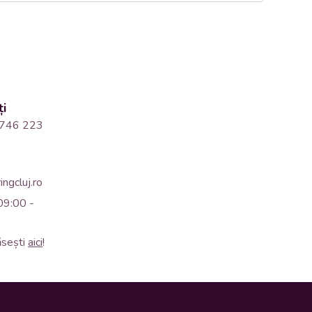
ți
746 223
ngcluj.ro
09:00 -
ăsești
aici
!