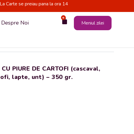
La Carte se preiau pana la ora 14
0
Cart
Despre Noi
Meniul zilei
CU PIURE DE CARTOFI (cascaval,
ofi, lapte, unt) – 350 gr.