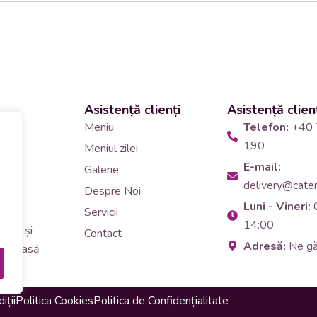
Asistență clienți
Asistență clien
 și
Meniu
Telefon:
+40 
190
Meniul zilei
10
E-mail:
Galerie
delivery@cateri
tering
Despre Noi
Luni - Vineri:
90
Servicii
14:00
erar și
Contact
Adresă:
Ne g
i de masă
iții
Politica Cookies
Politica de Confidențialitate