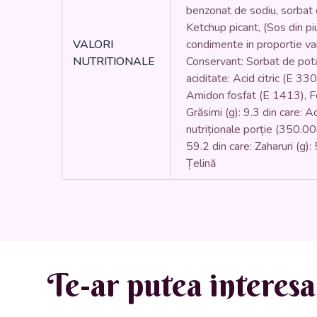
benzonat de sodiu, sorbat de
Ketchup picant, (Sos din pi
VALORI
condimente in proportie vari
NUTRITIONALE
Conservant: Sorbat de pota
aciditate: Acid citric (E 3
Amidon fosfat (E 1413), Fo
Grăsimi (g): 9.3 din care: Ac
nutriționale porție (350.00g
59.2 din care: Zaharuri (g)
Țelină
Te-ar putea interesa 