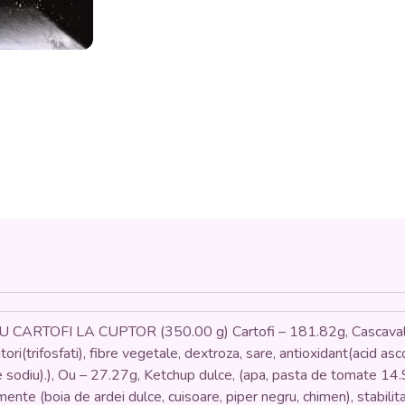
PIURE
DE
CARTOFI
(cascaval,
sunca
pui,
pesmet,
oua,
faina,
cartofi,
lapte,
unt)
-
350
gr.
RTOFI LA CUPTOR (350.00 g) Cartofi – 181.82g, Cascaval (Co
atori(trifosfati), fibre vegetale, dextroza, sare, antioxidant(acid a
de sodiu).), Ou – 27.27g, Ketchup dulce, (apa, pasta de tomate 14.
ente (boia de ardei dulce, cuisoare, piper negru, chimen), stabilit