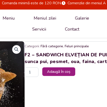
Comanda minimă este de 120 RON.
Comenzile din meniul A 
Meniu
Meniul zilei
Galerie
Servicii
Contact
Categorii:
Fără categorie
,
Feluri principale
F2 – SANDWICH ELVEȚIAN DE PUI 
sunca pui, pesmet, oua, faina, cart
Cantitate
Adaugă în coș
F2
-
SANDWICH
ELVEȚIAN
DE
PUI
CU