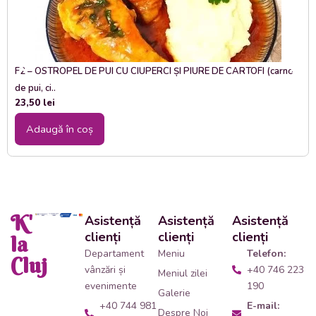
F2 – OSTROPEL DE PUI CU CIUPERCI ȘI PIURE DE CARTOFI (carne
de pui, ci..
23,50
lei
Adaugă în coș
K'
Asistență
Asistență
Asistență
clienți
clienți
clienți
la
Departament
Meniu
Telefon:
Cluj
vânzări și
+40 746 223
Meniul zilei
evenimente
190
Galerie
+40 744 981
E-mail:
Despre Noi