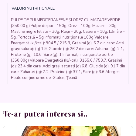
MAZĂRE
VALORI NUTRITIONALE
VERDE
(pulpe
PULPE DE PUI MEDITERANEENE ȘI OREZ CU MAZĂRE VERDE
de
(350.00 g) Pulpe de pui – 150g, Orez – 100g, Mazare – 30g,
pui,
Masline negre feliate – 30g, Roșii – 20g, Capere – 10g, Lămâie –
roșii,
5g, Portocală – 5g Informații nutriționale 100g Valoare
măsline,
Energetică (kJ/kcal): 904.5 / 215.3, Grăsimi (g): 6.7 din care: Acizi
lămâie,
grași saturați (g) 1.9, Glucide (g): 26.2 din care: Zaharuri (g): 2.1,
portocale,
Proteine (g): 10.6, Sare (g): 1 Informații nutriționale porție
capere,
(350.00g) Valoare Energetică (kJ/kcal): 3165.6 / 753.7, Grăsimi
(g): 23.4 din care: Acizi grași saturați (g) 6.8, Glucide (g): 91.7 din
orez,
care: Zaharuri (g): 7.2, Proteine (g): 37.1, Sare (g): 3.6 Alergeni
mazare)
Poate conține urme de: Gluten, Țelină
350
gr.
Te-ar putea interesa si..