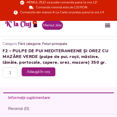
MENIUL ZILEI se poate comanda pana la ora 12!
Skip
Comanda minimă este de 120 RON.
to
Comenzile din meniul A La Carte se preiau pana la ora 14
content
K' la Cluj
0
Cart
Meniul zilei
Categorii:
Fără categorie
,
Feluri principale
F2 – PULPE DE PUI MEDITERANEENE ȘI OREZ CU
MAZĂRE VERDE (pulpe de pui, roșii, măsline,
lămâie, portocale, capere, orez, mazare) 350 gr.
Cantitate
Adaugă în coș
F2
-
PULPE
DE
PUI
Informații suplimentare
MEDITERANEENE
ȘI
Recenzii (0)
OREZ
CU