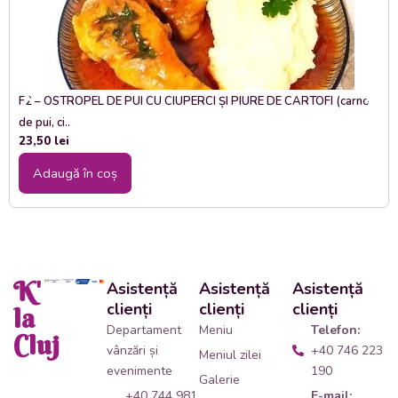
F2 – OSTROPEL DE PUI CU CIUPERCI ȘI PIURE DE CARTOFI (carne
de pui, ci..
23,50
lei
Adaugă în coș
K'
Asistență
Asistență
Asistență
clienți
clienți
clienți
la
Departament
Meniu
Telefon:
Cluj
vânzări și
+40 746 223
Meniul zilei
evenimente
190
Galerie
+40 744 981
E-mail: