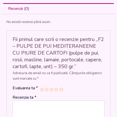
DE
PUI
Recenzii (0)
MEDITERANEENE
CU
Nu există recenzii până acum.
PIURE
DE
CARTOFI
(pulpe
Fii primul care scrii o recenzie pentru „F2
de
– PULPE DE PUI MEDITERANEENE
pui,
CU PIURE DE CARTOFI (pulpe de pui,
rosii,
rosii, masline, lamaie, portocale, capere,
masline,
lamaie,
cartofi, lapte, unt) – 350 gr.”
portocale,
Adresa ta de email nu va fi publicată.
Câmpurile obligatorii
capere,
sunt marcate cu
*
cartofi,
lapte,
Evaluarea ta
*
unt)
-
Recenzia ta
*
350
gr.