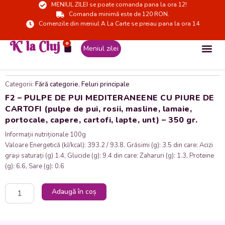
MENIUL ZILEI se poate comanda pana la ora 12!
Skip
Comanda minimă este de 120 RON.
to
Comenzile din meniul A La Carte se preiau pana la ora 14
content
K' la Cluj
0
Cart
Meniul zilei
Categorii:
Fără categorie
,
Feluri principale
F2 – PULPE DE PUI MEDITERANEENE CU PIURE DE
CARTOFI (pulpe de pui, rosii, masline, lamaie,
portocale, capere, cartofi, lapte, unt) – 350 gr.
Informații nutriționale 100g
Valoare Energetică (kJ/kcal): 393.2 / 93.8, Grăsimi (g): 3.5 din care: Acizi
grași saturați (g) 1.4, Glucide (g): 9.4 din care: Zaharuri (g): 1.3, Proteine
(g): 6.6, Sare (g): 0.6
Cantitate
Adaugă în coș
F2
-
PULPE