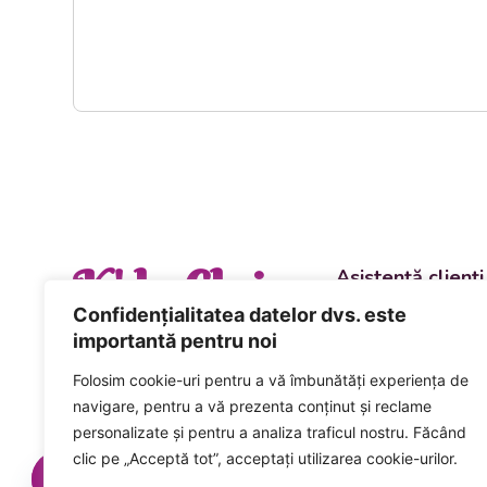
K' la Cluj
Asistență clienți
Departament vânzări
Confidențialitatea datelor dvs. este
evenimente
importantă pentru noi
+40 744 981 0
Folosim cookie-uri pentru a vă îmbunătăți experiența de
Comenzi și livrări ca
navigare, pentru a vă prezenta conținut și reclame
+40 746 223 1
personalizate și pentru a analiza traficul nostru. Făcând
clic pe „Acceptă tot”, acceptați utilizarea cookie-urilor.
Acceptăm plata num