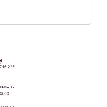
ți
746 223
ngcluj.ro
09:00 -
ăsești
aici
!