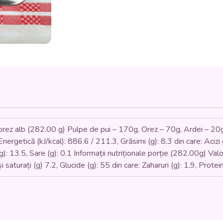
OREZ
ALB
(pulpe
de
pui,
ceapa,
orez,
ardei,
chimen)
350
gr.
rez alb (282.00 g) Pulpe de pui – 170g, Orez – 70g, Ardei – 20g
ergetică (kJ/kcal): 886.6 / 211.3, Grăsimi (g): 8.3 din care: Acizi g
(g): 13.5, Sare (g): 0.1 Informații nutriționale porție (282.00g) Va
și saturați (g) 7.2, Glucide (g): 55 din care: Zaharuri (g): 1.9, Prote