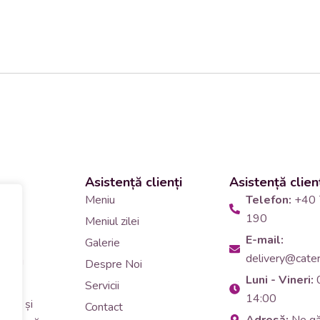
Asistență clienți
Asistență clien
 și
Meniu
Telefon:
+40 
190
Meniul zilei
10
E-mail:
Galerie
delivery@cateri
tering
Despre Noi
Luni - Vineri:
90
Servicii
14:00
erar și
Contact
Adresă:
Ne g