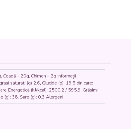
, Ceapă – 20g, Chimen – 2g Informații
rași saturați (g) 2.6, Glucide (g): 19.5 din care:
loare Energetică (kJ/kcal): 2500.2 / 595.9, Grăsimi
ine (g): 38, Sare (g): 0.3 Alergeni