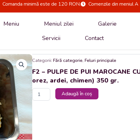
Comanda minimă este de 120 RON.
Comenzile din meniul A 
Meniu
Meniul zilei
Galerie
Servicii
Contact
Categorii:
Fără categorie
,
Feluri principale
F2 – PULPE DE PUI MAROCANE CU 
orez, ardei, chimen) 350 gr.
Cantitate
Adaugă în coș
F2
-
PULPE
DE
PUI
MAROCANE
CU