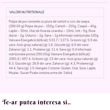
CU
PIURE
DE
VALORI NUTRITIONALE
CARTOFI
ȘI
Pulpe de pui rumenite cu piure de cartofi si sos de ceapa
SOS
(390.00 g) Pulpe de pui – 150g, Cartofi – 150g, Ceapă – 40g,
DE
Lapte – 30ml, Ulei de floarea soarelui – 10ml, Unt – 5g, Boia
LEGUME
dulce – 2g, Usturoi – 2g, Sare – 1g Informații nutriționale 100g
(pulpe
Valoare Energetică (kJ/kcal): 533.7 / 127.5, Grăsimi (g): 5.9 din
de
care: Acizi grași saturați (g) 1.6, Glucide (g): 6.9 din care:
pui,
Zaharuri (g): 1.1, Proteine (g): 11.4, Sare (g): 0.4 Informații
ceapă,
nutriționale porție (390.00g) Valoare Energetică (kJ/kcal):
2081.6 / 497.4, Grăsimi (g): 23 din care: Acizi grași saturați (g)
usturoi,
6.3, Glucide (g): 26.8 din care: Zaharuri (g): 4.3, Proteine (g):
boia,
44.4, Sare (g): 1.5 Alergeni Conține: Gluten, Ouă, Soia, Lapte,
cartofi,
Muștar, Susan Poate conține urme de: Țelină
lapte,
unt,
morcovi,
ardei)
-
350
Te-ar putea interesa si..
gr.