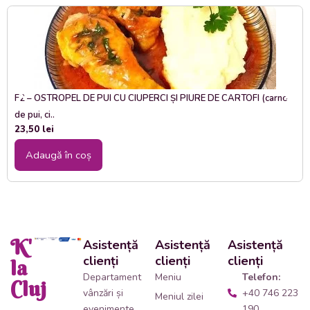
F2 – OSTROPEL DE PUI CU CIUPERCI ȘI PIURE DE CARTOFI (carne
de pui, ci..
23,50
lei
Adaugă în coș
K'
Asistență
Asistență
Asistență
clienți
clienți
clienți
la
Departament
Meniu
Telefon:
Cluj
vânzări și
+40 746 223
Meniul zilei
evenimente
190