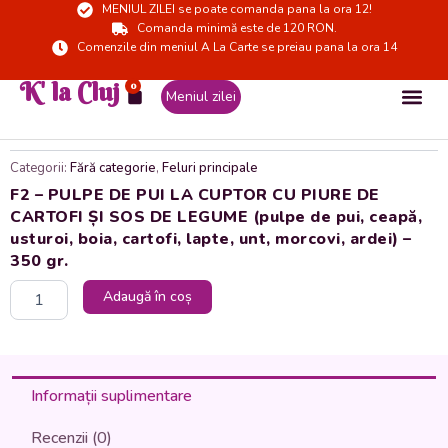
MENIUL ZILEI se poate comanda pana la ora 12!
Skip
Comanda minimă este de 120 RON.
to
Comenzile din meniul A La Carte se preiau pana la ora 14
content
K' la Cluj
0
Cart
Meniul zilei
Categorii:
Fără categorie
,
Feluri principale
F2 – PULPE DE PUI LA CUPTOR CU PIURE DE
CARTOFI ȘI SOS DE LEGUME (pulpe de pui, ceapă,
usturoi, boia, cartofi, lapte, unt, morcovi, ardei) –
350 gr.
Cantitate
Adaugă în coș
F2
-
PULPE
DE
PUI
Informații suplimentare
LA
CUPTOR
Recenzii (0)