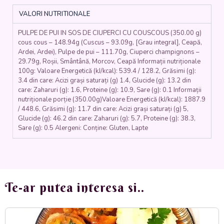
CU
VALORI NUTRITIONALE
COUSCOUS
(pulpe
PULPE DE PUI IN SOS DE CIUPERCI CU COUSCOUS (350.00 g)
de
cous cous – 148.94g (Cuscus – 93.09g, [Grau integral], Ceapă,
pui
Ardei, Ardei), Pulpe de pui – 111.70g, Ciuperci champignons –
,
29.79g, Roșii, Smântână, Morcov, Ceapă Informații nutriționale
ciuperci,
100g: Valoare Energetică (kJ/kcal): 539.4 / 128.2, Grăsimi (g):
ceapa,
3.4 din care: Acizi grași saturați (g) 1.4, Glucide (g): 13.2 din
morcovi,
care: Zaharuri (g): 1.6, Proteine (g): 10.9, Sare (g): 0.1 Informații
smantana,
nutriționale porție (350.00g)Valoare Energetică (kJ/kcal): 1887.9
/ 448.6, Grăsimi (g): 11.7 din care: Acizi grași saturați (g) 5,
couscous,
Glucide (g): 46.2 din care: Zaharuri (g): 5.7, Proteine (g): 38.3,
ardei)
Sare (g): 0.5 Alergeni: Conține: Gluten, Lapte
350
gr.
Te-ar putea interesa si..