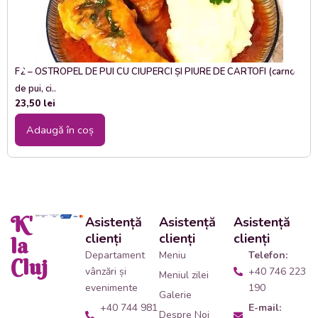
F2 – OSTROPEL DE PUI CU CIUPERCI ȘI PIURE DE CARTOFI (carne
de pui, ci..
23,50
lei
Adaugă în coș
K'
Asistență
Asistență
Asistență
clienți
clienți
clienți
la
Departament
Meniu
Telefon:
Cluj
vânzări și
+40 746 223
Meniul zilei
evenimente
190
Galerie
+40 744 981
E-mail:
Despre Noi