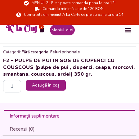
MENIUL ZILEI se poate comanda pana la ora 12!
Skip
Comanda minimă este de 120 RON.
to
Comenzile din meniul A La Carte se preiau pana la ora 14
content
K' la Cluj
0
Cart
Meniul zilei
Categorii:
Fără categorie
,
Feluri principale
F2 – PULPE DE PUI IN SOS DE CIUPERCI CU
COUSCOUS (pulpe de pui , ciuperci, ceapa, morcovi,
smantana, couscous, ardei) 350 gr.
Cantitate
Adaugă în coș
F2
-
PULPE
DE
PUI
Informații suplimentare
IN
SOS
Recenzii (0)
DE
CIUPERCI