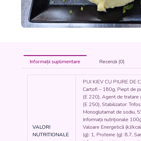
Informații suplimentare
Recenzii (0)
PUI KIEV CU PIURE DE C
Cartofi – 180g, Piept de p
(E 220), Agent de tratare a
(E 250), Stabilizator: Trif
Monoglutamat de sodiu, 5′-
Informații nutriționale 100
VALORI
Valoare Energetică (kJ/kcal):
NUTRITIONALE
(g): 1, Proteine (g): 8.7, Sa