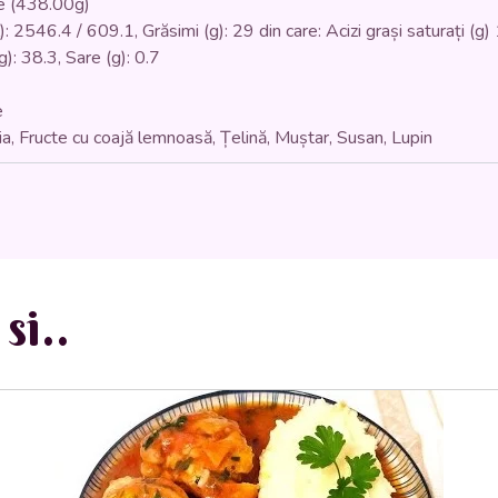
ție (438.00g)
: 2546.4 / 609.1, Grăsimi (g): 29 din care: Acizi grași saturați (g) 
g): 38.3, Sare (g): 0.7
e
a, Fructe cu coajă lemnoasă, Țelină, Muștar, Susan, Lupin
si..