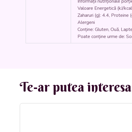
Informații nutriționale por
Valoare Energetică (kJ/kcal)
Zaharuri (g): 4.4, Proteine (
Alergeni
Conține: Gluten, Ouă, Lapt
Poate conține urme de: Soi
Te-ar putea interesa 