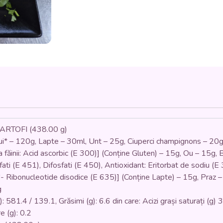
CARTOFI
(piept
de
pui,
ciuperci,
praz,
bacon,
cartofi,
lapte,
unt,
panko,
ou,
faina)
ARTOFI (438.00 g)
-
ui* – 120g, Lapte – 30ml, Unt – 25g, Ciuperci champignons – 20g
350
G
 făinii: Acid ascorbic (E 300)] (Conține Gluten) – 15g, Ou – 15g, 
osfati (E 451), Difosfati (E 450), Antioxidant: Eritorbat de sodiu (
 Ribonucleotide disodice (E 635)] (Conține Lapte) – 15g, Praz –
g
 581.4 / 139.1, Grăsimi (g): 6.6 din care: Acizi grași saturați (g) 3.
re (g): 0.2