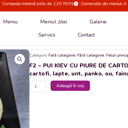
Comanda minimă este de 120 RON.
Comenzile din meniul A 
Meniu
Meniul zilei
Galerie
Servicii
Contact
Categorii:
Fară categorie
,
Fără categorie
,
Feluri princ
F2 – PUI KIEV CU PIURE DE CARTOFI
cartofi, lapte, unt, panko, ou, fai
Cantitate
Adaugă în coș
F2
-
PUI
KIEV
CU
PIURE
DE