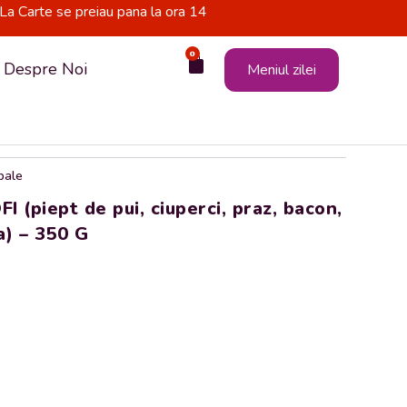
La Carte se preiau pana la ora 14
0
Cart
Despre Noi
Meniul zilei
ipale
 (piept de pui, ciuperci, praz, bacon,
na) – 350 G