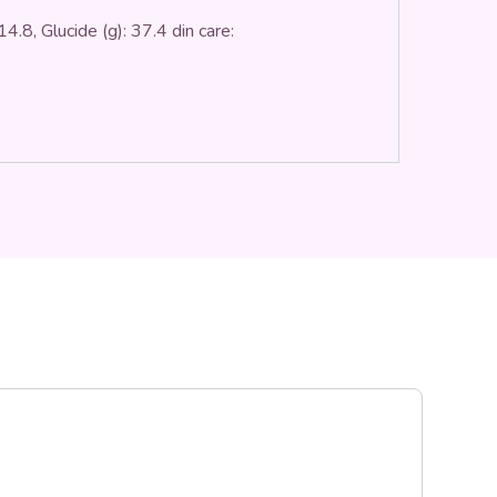
14.8, Glucide (g): 37.4 din care:
S0
5,