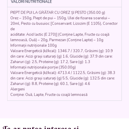
VALORI NUTRITIONALE
PESTO
(piept
PIEPT DE PUI LA GRĂTAR CU OREZ ȘI PESTO (350.00 g)
de
Orez – 150g, Piept de pui – 150g, Ulei de floarea soarelui –
pui,
20ml, Pesto cu busuioc [Conservant: Lizozim (E 1105), Corector
orez,
de
pesto,
aciditate: Acid lactic (E 270)] (Conține Lapte, Fructe cu coajă
parmezan)
lemnoasă, Ouă) – 20g, Parmezan (Conține Lapte) – 10g
-
Informații nutriționale 100g
350
Valoare Energetică (kJ/kcal): 1346.7 / 320.7, Grăsimi (g): 10.9
din care: Acizi grași saturați (g) 1.6, Glucide (g): 37.9 din care:
gr.
Zaharuri (g): 2.5, Proteine (g): 17.2, Sare (g): 1.3
Informații nutriționale porție (350.00g)
Valoare Energetică (kJ/kcal): 4713.4 / 1122.5, Grăsimi (g): 38.3
din care: Acizi grași saturați (g) 5.5, Glucide (g): 132.5 din care:
Zaharuri (g): 8.8, Proteine (g): 60.1, Sare (g): 4.6
Alergeni
Conține: Ouă, Lapte, Fructe cu coajă lemnoasă