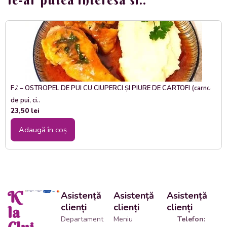
Te-ar putea interesa si..
F2 – OSTROPEL DE PUI CU CIUPERCI ȘI PIURE DE CARTOFI (carne
de pui, ci..
23,50
lei
Adaugă în coș
K'
Asistență
Asistență
Asistență
clienți
clienți
clienți
la
Departament
Meniu
Telefon: