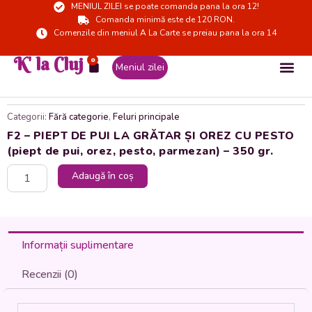
MENIUL ZILEI se poate comanda pana la ora 12!
Skip
Comanda minimă este de 120 RON.
to
Comenzile din meniul A La Carte se preiau pana la ora 14
content
K' la Cluj
0
Cart
Meniul zilei
Categorii:
Fără categorie
,
Feluri principale
F2 – PIEPT DE PUI LA GRĂTAR ȘI OREZ CU PESTO
(piept de pui, orez, pesto, parmezan) – 350 gr.
Cantitate
Adaugă în coș
F2
-
PIEPT
DE
PUI
Informații suplimentare
LA
GRĂTAR
Recenzii (0)
ȘI
OREZ
CU