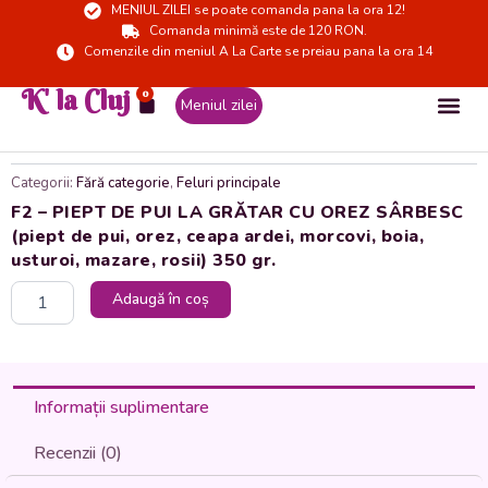
MENIUL ZILEI se poate comanda pana la ora 12!
Skip
Comanda minimă este de 120 RON.
to
Comenzile din meniul A La Carte se preiau pana la ora 14
content
K' la Cluj
0
Cart
Meniul zilei
Categorii:
Fără categorie
,
Feluri principale
F2 – PIEPT DE PUI LA GRĂTAR CU OREZ SÂRBESC
(piept de pui, orez, ceapa ardei, morcovi, boia,
usturoi, mazare, rosii) 350 gr.
Cantitate
Adaugă în coș
F2
-
PIEPT
DE
PUI
Informații suplimentare
LA
GRĂTAR
Recenzii (0)
CU
OREZ