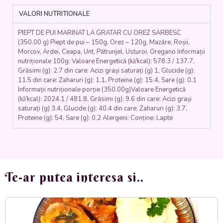
SÂRBESC
VALORI NUTRITIONALE
(piept
de
PIEPT DE PUI MARINAT LA GRATAR CU OREZ SARBESC
pui,
(350.00 g) Piept de pui – 150g, Orez – 120g, Mazăre, Roșii,
orez,
Morcov, Ardei, Ceapa, Unt, Pătrunjel, Usturoi, Oregano Informații
ceapa
nutriționale 100g: Valoare Energetică (kJ/kcal): 578.3 / 137.7,
ardei,
Grăsimi (g): 2.7 din care: Acizi grași saturați (g) 1, Glucide (g):
morcovi,
11.5 din care: Zaharuri (g): 1.1, Proteine (g): 15.4, Sare (g): 0.1
boia,
Informații nutriționale porție (350.00g)Valoare Energetică
usturoi,
(kJ/kcal): 2024.1 / 481.8, Grăsimi (g): 9.6 din care: Acizi grași
saturați (g) 3.4, Glucide (g): 40.4 din care: Zaharuri (g): 3.7,
mazare,
Proteine (g): 54, Sare (g): 0.2 Alergeni: Conține: Lapte
rosii)
350
gr.
Te-ar putea interesa si..