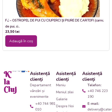
F2 – OSTROPEL DE PUI CU CIUPERCI ȘI PIURE DE CARTOFI (carne
de pui, ci..
23,50
lei
Adaugă în coș
K'
Asistență
Asistență
Asistență
clienți
clienți
clienți
la
Departament
Meniu
Telefon:
Cluj
vânzări și
+40 746 223
Meniul zilei
evenimente
190
Galerie
+40 744 981
E-mail:
Despre Noi
010
delivery@cateri