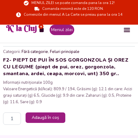
MENIUL ZILEI se poate comanda pana la ora 12!
Skip
Comanda minimă este de 120 RON.
to
Comenzile din meniul A La Carte se preiau pana la ora 14
content
K' la Cluj
0
Cart
Meniul zilei
Categorii:
Fără categorie
,
Feluri principale
F2- PIEPT DE PUI ÎN SOS GORGONZOLA ȘI OREZ
CU LEGUME (piept de pui, orez, gorgonzola,
smantana, ardei, ceapa, morcovi, unt) 350 gr..
Informații nutriționale 100g
Valoare Energetică (kJ/kcal): 809.9 / 194, Grăsimi (g): 12.1 din care: Acizi
grași saturați (g) 6.5, Glucide (g): 9.9 din care: Zaharuri (g): 0.5, Proteine
(g): 11.6, Sare (g): 0.9
Cantitate
Adaugă în coș
F2-
PIEPT
DE