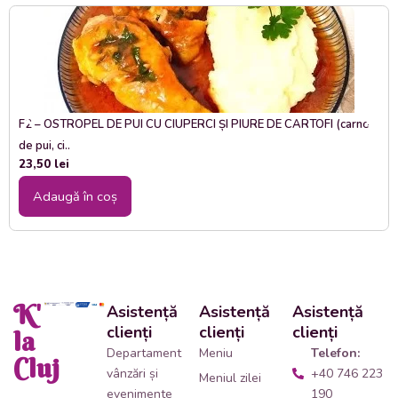
F2 – OSTROPEL DE PUI CU CIUPERCI ȘI PIURE DE CARTOFI (carne
de pui, ci..
23,50
lei
Adaugă în coș
K'
Asistență
Asistență
Asistență
clienți
clienți
clienți
la
Departament
Meniu
Telefon:
Cluj
vânzări și
+40 746 223
Meniul zilei
evenimente
190