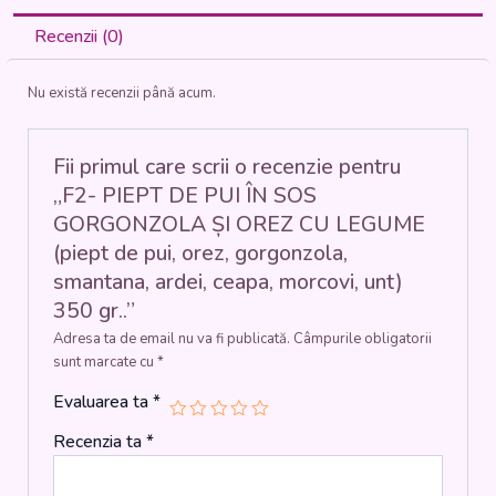
PUI
ÎN
Recenzii (0)
SOS
GORGONZOLA
Nu există recenzii până acum.
ȘI
OREZ
CU
LEGUME
Fii primul care scrii o recenzie pentru
(piept
„F2- PIEPT DE PUI ÎN SOS
de
GORGONZOLA ȘI OREZ CU LEGUME
pui,
(piept de pui, orez, gorgonzola,
orez,
gorgonzola,
smantana, ardei, ceapa, morcovi, unt)
smantana,
350 gr..”
ardei,
ceapa,
Adresa ta de email nu va fi publicată.
Câmpurile obligatorii
morcovi,
sunt marcate cu
*
unt)
Evaluarea ta
*
350
gr..
Recenzia ta
*