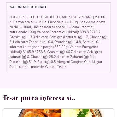
SOS
VALORI NUTRITIONALE
DULCE-
PICANT
NUGGETS DE PUI CU CARTOFI PRAJITI ȘI SOS PICANT (350.00
(nuggets
g) Cartofi prajiti* – 150g, Piept de pui – 150g, Sos de maioneza
de
cu chili – 30ml, Ulei de floarea soarelui – 20ml Informații
pui,
nutriționale 100g Valoare Energetică (kJ/kcal): 898.8 / 215.2,
cartofi,
Grăsimi (g): 13.3 din care: Acizi grași saturați (g) 1.7, Glucide (g):
sos
8.1 din care: Zaharuri (g): 0.4, Proteine (g): 14.8, Sare (g): 0.1
Spicy
Informații nutriționale porție (350.00g) Valoare Energetică
Mayo)
(kJ/kcal): 3145.9 / 753.3, Grăsimi (g): 46.7 din care: Acizi grași
saturați (g) 6, Glucide (g): 28.2 din care: Zaharuri (g): 1.4,
-
Proteine (g): 51.9, Sare (g): 0.5 Alergeni Conține: Ouă, Muștar
350
Poate conține urme de: Gluten, Țelină
gr.
Te-ar putea interesa si..