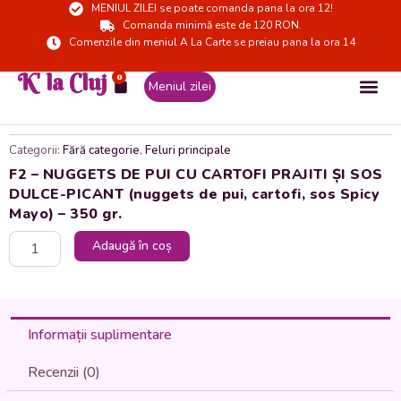
MENIUL ZILEI se poate comanda pana la ora 12!
Skip
Comanda minimă este de 120 RON.
to
Comenzile din meniul A La Carte se preiau pana la ora 14
content
K' la Cluj
0
Cart
Meniul zilei
Categorii:
Fără categorie
,
Feluri principale
F2 – NUGGETS DE PUI CU CARTOFI PRAJITI ȘI SOS
DULCE-PICANT (nuggets de pui, cartofi, sos Spicy
Mayo) – 350 gr.
Cantitate
Adaugă în coș
F2
-
NUGGETS
DE
PUI
Informații suplimentare
CU
CARTOFI
Recenzii (0)
PRAJITI
ȘI