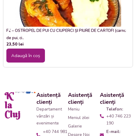
F2 – OSTROPEL DE PUI CU CIUPERCI ȘI PIURE DE CARTOFI (carne
de pui, ci..
23,50
lei
Adaugă în coș
K'
Asistență
Asistență
Asistență
clienți
clienți
clienți
la
Departament
Meniu
Telefon:
Cluj
vânzări și
+40 746 223
Meniul zilei
evenimente
190
Galerie
+40 744 981
E-mail:
Despre Noi