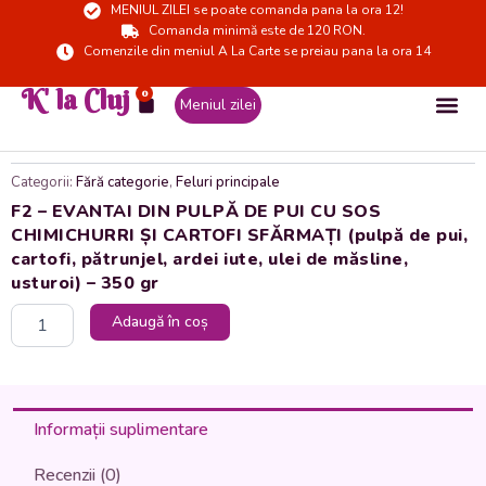
MENIUL ZILEI se poate comanda pana la ora 12!
Skip
Comanda minimă este de 120 RON.
to
Comenzile din meniul A La Carte se preiau pana la ora 14
content
K' la Cluj
0
Cart
Meniul zilei
Categorii:
Fără categorie
,
Feluri principale
F2 – EVANTAI DIN PULPĂ DE PUI CU SOS
CHIMICHURRI ȘI CARTOFI SFĂRMAȚI (pulpă de pui,
cartofi, pătrunjel, ardei iute, ulei de măsline,
usturoi) – 350 gr
Cantitate
Adaugă în coș
F2
-
EVANTAI
DIN
PULPĂ
Informații suplimentare
DE
PUI
Recenzii (0)