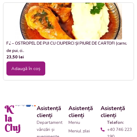
F2 – OSTROPEL DE PUI CU CIUPERCI ȘI PIURE DE CARTOFI (carne
de pui, ci..
23,50
lei
Adaugă în coș
K'
Asistență
Asistență
Asistență
clienți
clienți
clienți
la
Departament
Meniu
Telefon:
Cluj
vânzări și
+40 746 223
Meniul zilei
evenimente
190