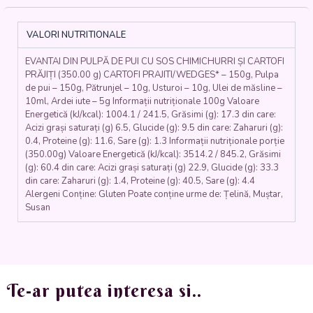
CU
SOS
CHIMICHURRI
VALORI NUTRITIONALE
ȘI
CARTOFI
EVANTAI DIN PULPĂ DE PUI CU SOS CHIMICHURRI ȘI CARTOFI
SFĂRMAȚI
PRĂJIȚI (350.00 g) CARTOFI PRAJITI/WEDGES* – 150g, Pulpa
(pulpă
de pui – 150g, Pătrunjel – 10g, Usturoi – 10g, Ulei de măsline –
de
10ml, Ardei iute – 5g Informații nutriționale 100g Valoare
pui,
Energetică (kJ/kcal): 1004.1 / 241.5, Grăsimi (g): 17.3 din care:
cartofi,
Acizi grași saturați (g) 6.5, Glucide (g): 9.5 din care: Zaharuri (g):
pătrunjel,
0.4, Proteine (g): 11.6, Sare (g): 1.3 Informații nutriționale porție
ardei
(350.00g) Valoare Energetică (kJ/kcal): 3514.2 / 845.2, Grăsimi
(g): 60.4 din care: Acizi grași saturați (g) 22.9, Glucide (g): 33.3
iute,
din care: Zaharuri (g): 1.4, Proteine (g): 40.5, Sare (g): 4.4
ulei
Alergeni Conține: Gluten Poate conține urme de: Țelină, Muștar,
de
Susan
măsline,
usturoi)
-
350
gr
Te-ar putea interesa si..