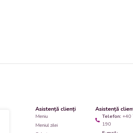
Asistență clienți
Asistență clien
 și
Meniu
Telefon:
+40 
190
Meniul zilei
10
E-mail: