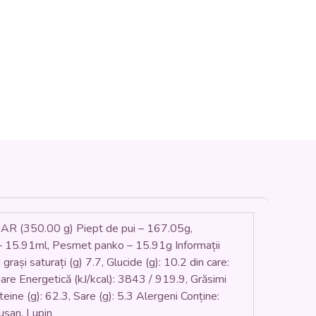
350.00 g) Piept de pui – 167.05g,
15.91ml, Pesmet panko – 15.91g Informații
rași saturați (g) 7.7, Glucide (g): 10.2 din care:
loare Energetică (kJ/kcal): 3843 / 919.9, Grăsimi
roteine (g): 62.3, Sare (g): 5.3 Alergeni Conține:
usan, Lupin