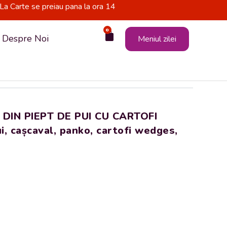
La Carte se preiau pana la ora 14
0
Cart
Despre Noi
Meniul zilei
 DIN PIEPT DE PUI CU CARTOFI
 cașcaval, panko, cartofi wedges,