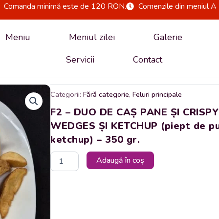
Comanda minimă este de 120 RON.
Comenzile din meniul A 
Meniu
Meniul zilei
Galerie
Servicii
Contact
Categorii:
Fără categorie
,
Feluri principale
F2 – DUO DE CAȘ PANE ȘI CRISPY
WEDGES ȘI KETCHUP (piept de pui,
ketchup) – 350 gr.
Cantitate
Adaugă în coș
F2
-
DUO
DE
CAȘ
PANE