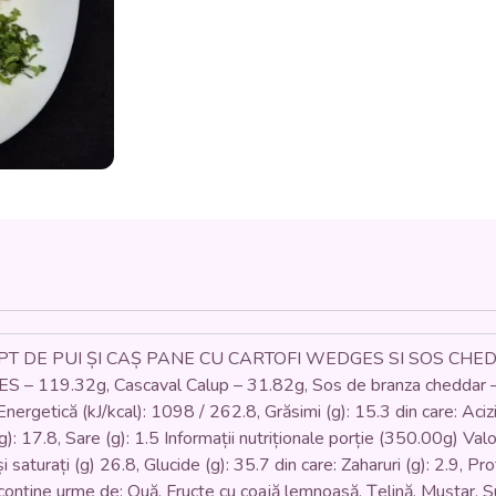
ȘI
CRISPY
DIN
PIEPT
DE
PUI
CU
CARTOFI
WEDGES
ȘI
KETCHUP
(piept
de
pui,
cașcaval,
panko,
T DE PUI ȘI CAȘ PANE CU CARTOFI WEDGES SI SOS CHEDAR (
cartofi
 119.32g, Cascaval Calup – 31.82g, Sos de branza cheddar – 
wedges,
ergetică (kJ/kcal): 1098 / 262.8, Grăsimi (g): 15.3 din care: Acizi g
ketchup)
-
(g): 17.8, Sare (g): 1.5 Informații nutriționale porție (350.00g) Va
350
și saturați (g) 26.8, Glucide (g): 35.7 din care: Zaharuri (g): 2.9, P
gr.
conține urme de: Ouă, Fructe cu coajă lemnoasă, Țelină, Muștar, S