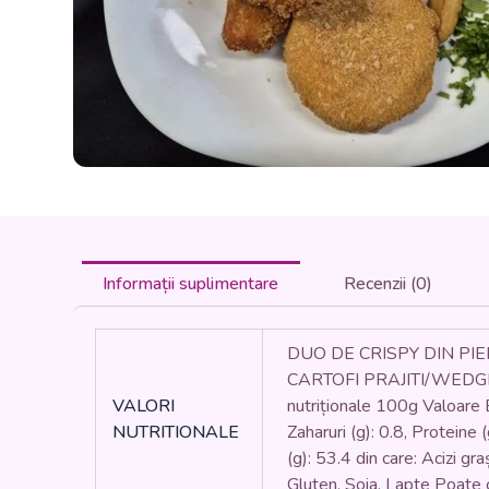
Informații suplimentare
Recenzii (0)
DUO DE CRISPY DIN PIEP
CARTOFI PRAJITI/WEDGES –
VALORI
nutriționale 100g Valoare En
NUTRITIONALE
Zaharuri (g): 0.8, Proteine 
(g): 53.4 din care: Acizi gra
Gluten, Soia, Lapte Poate 