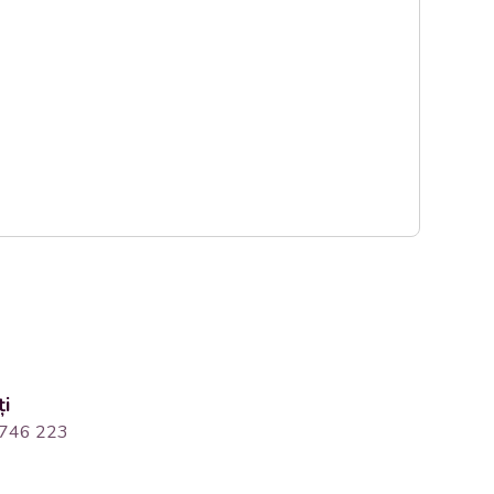
ți
746 223