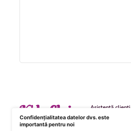
K' la Cluj
Asistență clienți
Departament vânzări
Confidențialitatea datelor dvs. este
evenimente
importantă pentru noi
+40 744 981 0