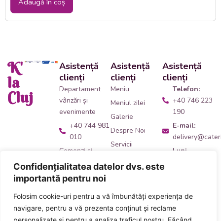
Adaugă în coș
K'
Asistență
Asistență
Asistență
clienți
clienți
clienți
la
Departament
Meniu
Telefon:
Cluj
vânzări și
+40 746 223
Meniul zilei
evenimente
190
Galerie
+40 744 981
E-mail:
Despre Noi
010
delivery@cateri
Servicii
Comenzi și
Luni -
Contact
livrări catering
Vineri:
Confidențialitatea datelor dvs. este
09:00 -
+40 746 223
importantă pentru noi
14:00
190
Folosim cookie-uri pentru a vă îmbunătăți experiența de
Adresă:
Ne
Acceptăm plata
navigare, pentru a vă prezenta conținut și reclame
găsești
aici
!
numerar și card
personalizate și pentru a analiza traficul nostru. Făcând