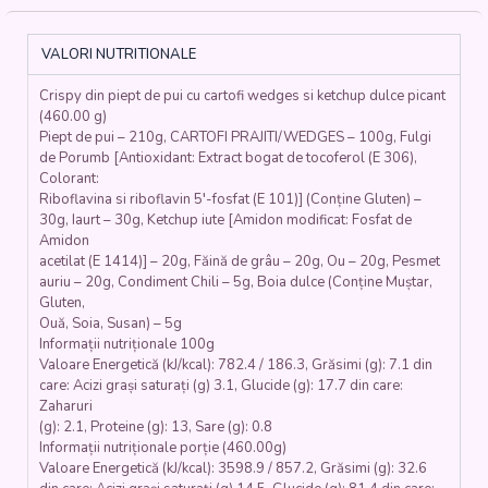
CU
CARTOFI
WEDGES
VALORI NUTRITIONALE
SI
KETCHUP
Crispy din piept de pui cu cartofi wedges si ketchup dulce picant
DULCE
(460.00 g)
PICANT
Piept de pui – 210g, CARTOFI PRAJITI/WEDGES – 100g, Fulgi
(piept
de Porumb [Antioxidant: Extract bogat de tocoferol (E 306),
de
Colorant:
pui,
Riboflavina si riboflavin 5′-fosfat (E 101)] (Conține Gluten) –
pesmet,
30g, Iaurt – 30g, Ketchup iute [Amidon modificat: Fosfat de
fulgi
Amidon
acetilat (E 1414)] – 20g, Făină de grâu – 20g, Ou – 20g, Pesmet
de
auriu – 20g, Condiment Chili – 5g, Boia dulce (Conține Muștar,
porumb,
Gluten,
iaurt,
Ouă, Soia, Susan) – 5g
faina,
Informații nutriționale 100g
boia,
Valoare Energetică (kJ/kcal): 782.4 / 186.3, Grăsimi (g): 7.1 din
ou,
care: Acizi grași saturați (g) 3.1, Glucide (g): 17.7 din care:
cartofi,
Zaharuri
ketchup)
(g): 2.1, Proteine (g): 13, Sare (g): 0.8
-
Informații nutriționale porție (460.00g)
350
Valoare Energetică (kJ/kcal): 3598.9 / 857.2, Grăsimi (g): 32.6
gr.