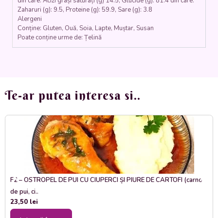
din care: Acizi grași saturați (g) 14.5, Glucide (g): 81.4 din care:
Zaharuri (g): 9.5, Proteine (g): 59.9, Sare (g): 3.8
Alergeni
Conține: Gluten, Ouă, Soia, Lapte, Muștar, Susan
Poate conține urme de: Țelină
Te-ar putea interesa si..
F2 – OSTROPEL DE PUI CU CIUPERCI ȘI PIURE DE CARTOFI (carne
de pui, ci..
23,50
lei