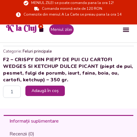
MENIUL ZILEI se poate comanda pana la ora 12!
Skip
Comanda minimă este de 120 RON.
to
Comenzile din meniul A La Carte se preiau pana la ora 14
content
K' la Cluj
0
Cart
Meniul zilei
Categorie:
Feluri principale
F2 – CRISPY DIN PIEPT DE PUI CU CARTOFI
WEDGES SI KETCHUP DULCE PICANT (piept de pui,
pesmet, fulgi de porumb, iaurt, faina, boia, ou,
cartofi, ketchup) – 350 gr.
Cantitate
Adaugă în coș
F2
-
CRISPY
DIN
PIEPT
Informații suplimentare
DE
PUI
Recenzii (0)