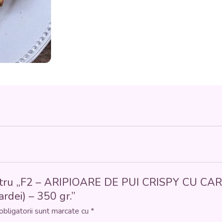
CARTOFI
TĂRĂNEȘTI
(aripi
de
pui,
ou,
făină,
pesmet,
cartofi,
boia,
ceapă,
ardei)
-
350
gr.
 pentru „F2 – ARIPIOARE DE PUI CRISPY CU CAR
ardei) – 350 gr.”
obligatorii sunt marcate cu
*