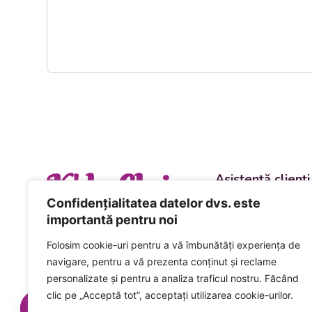
K' la Cluj
Asistență clienți
Departament vânzări
Confidențialitatea datelor dvs. este
evenimente
importantă pentru noi
+40 744 981 0
Folosim cookie-uri pentru a vă îmbunătăți experiența de
Comenzi și livrări ca
navigare, pentru a vă prezenta conținut și reclame
+40 746 223 1
personalizate și pentru a analiza traficul nostru. Făcând
clic pe „Acceptă tot”, acceptați utilizarea cookie-urilor.
Acceptăm plata num