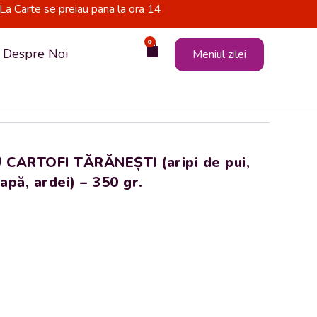
La Carte se preiau pana la ora 14
0
Cart
Despre Noi
Meniul zilei
 CARTOFI TĂRĂNEȘTI (aripi de pui,
eapă, ardei) – 350 gr.