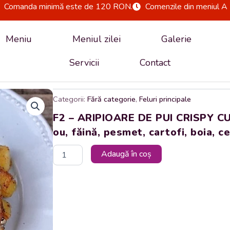
Comanda minimă este de 120 RON.
Comenzile din meniul A 
Meniu
Meniul zilei
Galerie
Servicii
Contact
Categorii:
Fără categorie
,
Feluri principale
F2 – ARIPIOARE DE PUI CRISPY CU
ou, făină, pesmet, cartofi, boia, c
Cantitate
Adaugă în coș
F2
-
ARIPIOARE
DE
PUI
CRISPY
CU