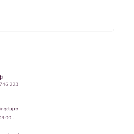
ți
746 223
ngcluj.ro
09:00 -