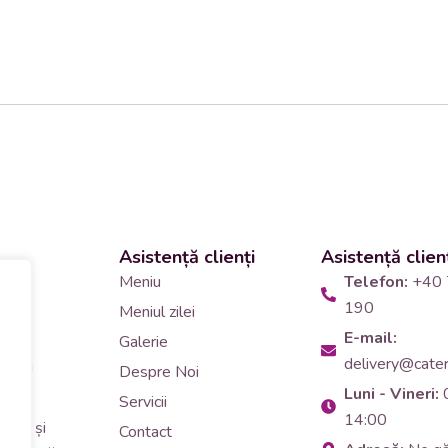
Asistență clienți
Asistență clien
 și
Meniu
Telefon:
+40 
190
Meniul zilei
10
E-mail:
Galerie
delivery@cateri
tering
Despre Noi
Luni - Vineri:
90
Servicii
14:00
erar și
Contact