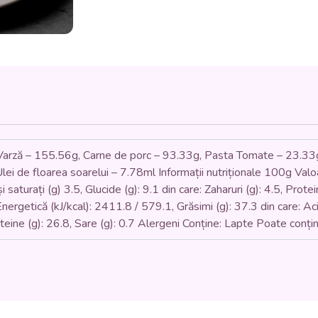
CLUJ
(carne
de
porc,
varză,
orez,
ceapă,
roșii,
smântână)
-
350
) Varză – 155.56g, Carne de porc – 93.33g, Pasta Tomate – 23.33
gr.
i de floarea soarelui – 7.78ml Informații nutriționale 100g Valoa
și saturați (g) 3.5, Glucide (g): 9.1 din care: Zaharuri (g): 4.5, Protei
rgetică (kJ/kcal): 2411.8 / 579.1, Grăsimi (g): 37.3 din care: Acizi
roteine (g): 26.8, Sare (g): 0.7 Alergeni Conține: Lapte Poate conț