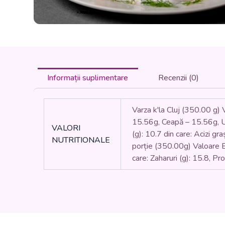
Informații suplimentare
Recenzii (0)
Varza k'la Cluj (350.00 g
15.56g, Ceapă – 15.56g, Ule
VALORI
(g): 10.7 din care: Acizi gra
NUTRITIONALE
porție (350.00g) Valoare Ene
care: Zaharuri (g): 15.8, P