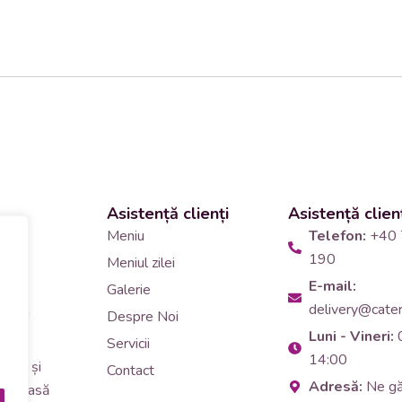
Asistență clienți
Asistență clien
 și
Meniu
Telefon:
+40 
190
Meniul zilei
10
E-mail:
Galerie
delivery@cateri
tering
Despre Noi
Luni - Vineri:
90
Servicii
14:00
erar și
Contact
Adresă:
Ne g
i de masă