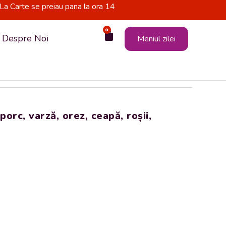
La Carte se preiau pana la ora 14
0
Cart
Despre Noi
Meniul zilei
rc, varză, orez, ceapă, roșii,