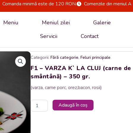
Comanda minimă este de 120 RON.
Comenzile din meniul A 
Meniu
Meniul zilei
Galerie
Servicii
Contact
Categorii:
Fără categorie
,
Feluri principale
F1 – VARZA K` LA CLUJ (carne de po
smântână) – 350 gr.
(varza, carne porc, orez,bacon, rosii)
Cantitate
Adaugă în coș
F1
-
VARZA
K`
LA