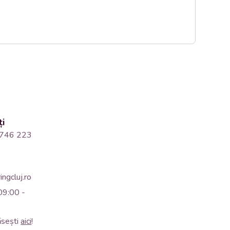
ți
746 223
ngcluj.ro
09:00 -
ăsești
aici
!