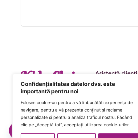
K' la Cluj
Asistență clienți
Departament vânzări
Confidențialitatea datelor dvs. este
evenimente
importantă pentru noi
+40 744 981 0
Folosim cookie-uri pentru a vă îmbunătăți experiența de
Comenzi și livrări ca
navigare, pentru a vă prezenta conținut și reclame
+40 746 223 1
personalizate și pentru a analiza traficul nostru. Făcând
clic pe „Acceptă tot”, acceptați utilizarea cookie-urilor.
Acceptăm plata num
card inclusiv cardur