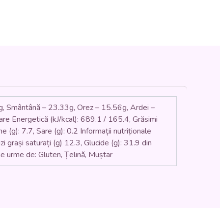
g, Smântână – 23.33g, Orez – 15.56g, Ardei –
re Energetică (kJ/kcal): 689.1 / 165.4, Grăsimi
ne (g): 7.7, Sare (g): 0.2 Informații nutriționale
 grași saturați (g) 12.3, Glucide (g): 31.9 din
ine urme de: Gluten, Țelină, Muștar