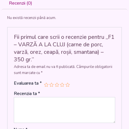
LA
Recenzii (0)
CLUJ
(carne
Nu există recenzii până acum.
de
porc,
varză,
orez,
Fii primul care scrii o recenzie pentru „F1
ceapă,
– VARZĂ A LA CLUJ (carne de porc,
roșii,
varză, orez, ceapă, roșii, smantana) –
smantana)
350 gr.”
-
350
Adresa ta de email nu va fi publicată.
Câmpurile obligatorii
gr.
sunt marcate cu
*
Evaluarea ta
*
Recenzia ta
*