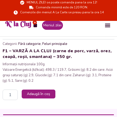
MENIUL ZILEI se poate comanda pana la ora 12!
Skip
Comanda minimă este de 120 RON.
to
Comenzile din meniul A La Carte se preiau pana la ora 14
content
K' la Cluj
0
Cart
Meniul zilei
Categorii:
Fără categorie
,
Feluri principale
F1 – VARZĂ A LA CLUJ (carne de porc, varză, orez,
ceapă, roșii, smantana) – 350 gr.
Informații nutriționale 100g
Valoare Energetică (kJ/kcal): 498.3 / 119.7, Grăsimi (g): 8.2 din care: Acizi
grași saturați (g) 2.9, Glucide (g): 7.1 din care: Zaharuri (g): 3.1, Proteine
(g): 5.1, Sare (g): 0.2
Cantitate
Adaugă în coș
F1
-
VARZĂ
A