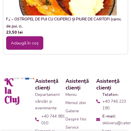
F2 – OSTROPEL DE PUI CU CIUPERCI ȘI PIURE DE CARTOFI (carne
de pui, ci..
23,50
lei
Adaugă în coș
K'
Asistență
Asistență
Asistență
clienți
clienți
clienți
la
Departament
Meniu
Telefon:
Cluj
vânzări și
+40 746 223
Meniul zilei
evenimente
190
Galerie
+40 744 981
E-mail:
Despre Noi
010
delivery@cateri
Servicii