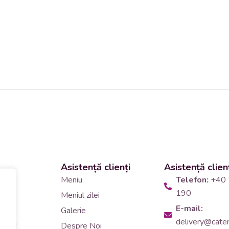
Asistență clienți
Asistență clien
 și
Meniu
Telefon:
+40 
190
Meniul zilei
10
E-mail:
Galerie
delivery@cateri
tering
Despre Noi