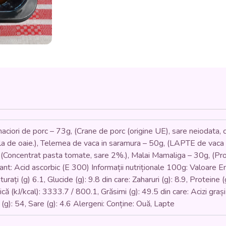
ȘI
SALATĂ
DE
VARZĂ
MURATĂ
(carne
de
porc,
carnati,
bacon,
ceapa,
usturoi,
boia,
ciori de porc – 73g, (Crane de porc (origine UE), sare neiodata, c
malai,
 de oaie.), Telemea de vaca in saramura – 50g, (LAPTE de vaca past
varză
Concentrat pasta tomate, sare 2%.), Malai Mamaliga – 30g, (Prod
murată)
ant: Acid ascorbic (E 300) Informații nutriționale 100g: Valoare En
-
350
turați (g) 6.1, Glucide (g): 9.8 din care: Zaharuri (g): 8.9, Proteine (
gr.
(kJ/kcal): 3333.7 / 800.1, Grăsimi (g): 49.5 din care: Acizi grași s
 (g): 54, Sare (g): 4.6 Alergeni: Conține: Ouă, Lapte