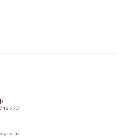
ți
746 223
ngcluj.ro