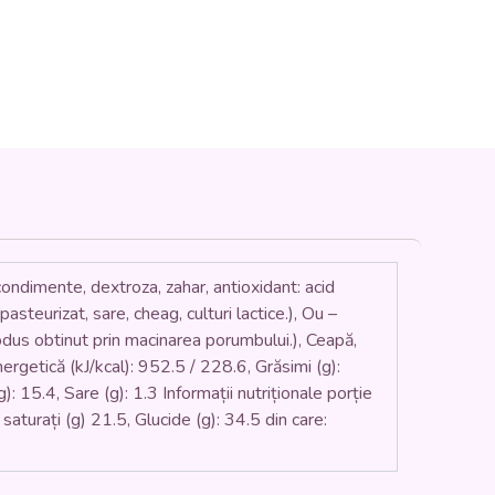
ondimente, dextroza, zahar, antioxidant: acid
eurizat, sare, cheag, culturi lactice.), Ou –
us obtinut prin macinarea porumbului.), Ceapă,
ergetică (kJ/kcal): 952.5 / 228.6, Grăsimi (g):
g): 15.4, Sare (g): 1.3 Informații nutriționale porție
aturați (g) 21.5, Glucide (g): 34.5 din care: