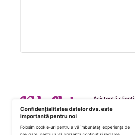
K' la Cluj
Asistență clienți
Departament vânzări
Confidențialitatea datelor dvs. este
evenimente
importantă pentru noi
+40 744 981 0
Folosim cookie-uri pentru a vă îmbunătăți experiența de
Comenzi și livrări ca
navigare, pentru a vă prezenta conținut și reclame