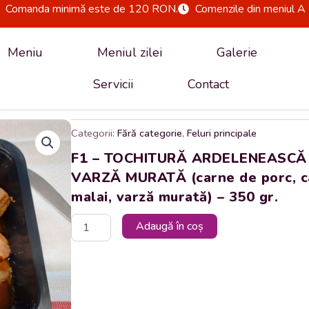
Comanda minimă este de 120 RON.
Comenzile din meniul A 
Meniu
Meniul zilei
Galerie
Servicii
Contact
Categorii:
Fără categorie
,
Feluri principale
F1 – TOCHITURĂ ARDELENEASCĂ
VARZĂ MURATĂ (carne de porc, carn
malai, varză murată) – 350 gr.
Cantitate
Adaugă în coș
F1
-
TOCHITURĂ
ARDELENEASCĂ
CU
MĂMĂLIGUȚĂ