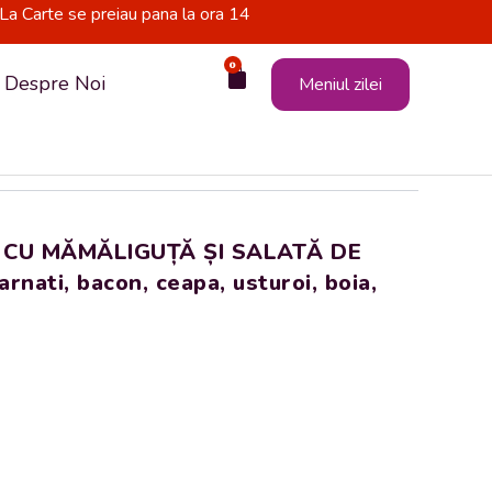
La Carte se preiau pana la ora 14
0
Cart
Despre Noi
Meniul zilei
 CU MĂMĂLIGUȚĂ ȘI SALATĂ DE
ati, bacon, ceapa, usturoi, boia,