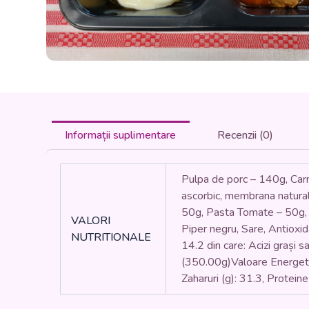
Informații suplimentare
Recenzii (0)
Pulpa de porc – 140g, Carna
ascorbic, membrana naturala
50g, Pasta Tomate – 50g, (
VALORI
Piper negru, Sare, Antioxid
NUTRITIONALE
14.2 din care: Acizi grași sa
(350.00g)Valoare Energetică 
Zaharuri (g): 31.3, Proteine