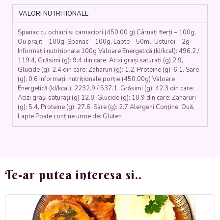
(spanac,
VALORI NUTRITIONALE
usturoi,
lapte,
Spanac cu ochiuri si carnaciori (450.00 g) Cârnați fierți – 100g,
făină,
Ou prajit – 100g, Spanac – 100g, Lapte – 50ml, Usturoi – 2g
chiftele
Informații nutriționale 100g Valoare Energetică (kJ/kcal): 496.2 /
din
119.4, Grăsimi (g): 9.4 din care: Acizi grași saturați (g) 2.9,
carne
Glucide (g): 2.4 din care: Zaharuri (g): 1.2, Proteine (g): 6.1, Sare
porc,
(g): 0.6 Informații nutriționale porție (450.00g) Valoare
ou)
Energetică (kJ/kcal): 2232.9 / 537.1, Grăsimi (g): 42.3 din care:
-
Acizi grași saturați (g) 12.8, Glucide (g): 10.9 din care: Zaharuri
(g): 5.4, Proteine (g): 27.6, Sare (g): 2.7 Alergeni Conține: Ouă,
350
Lapte Poate conține urme de: Gluten
gr
Te-ar putea interesa si..