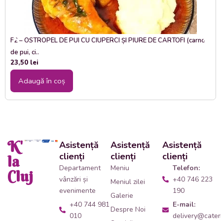
F2 – OSTROPEL DE PUI CU CIUPERCI ȘI PIURE DE CARTOFI (carne
de pui, ci..
23,50
lei
Adaugă în coș
K'
Asistență
Asistență
Asistență
clienți
clienți
clienți
la
Departament
Meniu
Telefon:
Cluj
vânzări și
+40 746 223
Meniul zilei
evenimente
190
Galerie
+40 744 981
E-mail:
Despre Noi
010
delivery@cateri