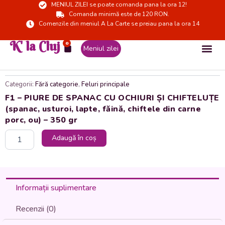
MENIUL ZILEI se poate comanda pana la ora 12!
Skip
Comanda minimă este de 120 RON.
to
Comenzile din meniul A La Carte se preiau pana la ora 14
content
K' la Cluj
0
Cart
Meniul zilei
Categorii:
Fără categorie
,
Feluri principale
F1 – PIURE DE SPANAC CU OCHIURI ȘI CHIFTELUȚE
(spanac, usturoi, lapte, făină, chiftele din carne
porc, ou) – 350 gr
Cantitate
Adaugă în coș
F1
-
PIURE
DE
SPANAC
Informații suplimentare
CU
OCHIURI
Recenzii (0)
ȘI
CHIFTELUȚE