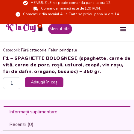
MENIUL ZILEI se poate comanda pana la ora 12!
Skip
Comanda minimă este de 120 RON.
to
Comenzile din meniul A La Carte se preiau pana la ora 14
content
K' la Cluj
0
Cart
Meniul zilei
Categorii:
Fără categorie
,
Feluri principale
F1 – SPAGHETTE BOLOGNESE (spaghette, carne de
vită, carne de porc, roșii, usturoi, ceapă, vin roșu,
foi de dafin, oregano, busuioc) – 350 gr.
Cantitate
Adaugă în coș
F1
-
SPAGHETTE
BOLOGNESE
(spaghette,
Informații suplimentare
carne
de
Recenzii (0)
vită,
carne