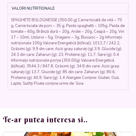
de
VALORI NUTRITIONALE
porc,
roșii,
SPAGHETE BOLOGNESSE (350.00 g) Carne tocată de vită – 70
usturoi,
g, Carne tocata de porc – 35 g, Paste spaghetti – 105g, Pasta de
ceapă,
tomate – 60g, Brânză dură – 20g, Ardei – 20g, Ceapă – 20g, Vin
vin
17 – 10ml, Usturoi – 5g, Oregano – 3g, Busuioc – 2g Informații
roșu,
nutriționale 100g Valoare Energetică (kJ/kcal): 1012.7 / 242.2,
foi
Grăsimi (g): 9.9 din care: Acizi grași saturați (g) 3.9, Glucide (g):
de
24.3 din care: Zaharuri (g): 23, Proteine (g): 11.7, Sare (g): 0.4
dafin,
Informații nutriționale porție (350.00g) Valoare Energetică
(kJ/kcal): 3544.3 / 847.8, Grăsimi (g): 34.8 din care: Acizi grași
oregano,
saturați (g) 13.7, Glucide (g): 85 din care: Zaharuri (g): 80.6,
busuioc)
Proteine (g): 40.9, Sare (g): 1.4 Alergeni Conține: Gluten, Ouă,
-
Lapte, Sulfiți Poate conține urme de: Soia
350
gr.
Te-ar putea interesa si..