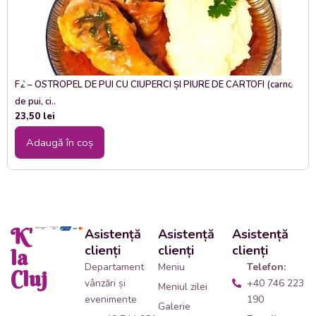
F2 – OSTROPEL DE PUI CU CIUPERCI ȘI PIURE DE CARTOFI (carne
de pui, ci..
23,50
lei
Adaugă în coș
K'
Asistență
Asistență
Asistență
clienți
clienți
clienți
la
Departament
Meniu
Telefon:
Cluj
vânzări și
+40 746 223
Meniul zilei
evenimente
190
Galerie