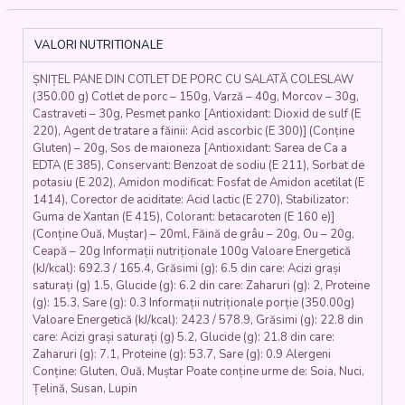
PORC
CU
SALATĂ
VALORI NUTRITIONALE
COLESLAW
(cotlet
ȘNIȚEL PANE DIN COTLET DE PORC CU SALATĂ COLESLAW
de
(350.00 g) Cotlet de porc – 150g, Varză – 40g, Morcov – 30g,
porc,
Castraveti – 30g, Pesmet panko [Antioxidant: Dioxid de sulf (E
ou,
220), Agent de tratare a făinii: Acid ascorbic (E 300)] (Conține
făină,
Gluten) – 20g, Sos de maioneza [Antioxidant: Sarea de Ca a
panko,
EDTA (E 385), Conservant: Benzoat de sodiu (E 211), Sorbat de
varză,
potasiu (E 202), Amidon modificat: Fosfat de Amidon acetilat (E
morcovi,
1414), Corector de aciditate: Acid lactic (E 270), Stabilizator:
Guma de Xantan (E 415), Colorant: betacaroten (E 160 e)]
ceapă,
(Conține Ouă, Muștar) – 20ml, Făină de grâu – 20g, Ou – 20g,
maioneză,
Ceapă – 20g Informații nutriționale 100g Valoare Energetică
castraveți,
(kJ/kcal): 692.3 / 165.4, Grăsimi (g): 6.5 din care: Acizi grași
mărar)
saturați (g) 1.5, Glucide (g): 6.2 din care: Zaharuri (g): 2, Proteine
350
(g): 15.3, Sare (g): 0.3 Informații nutriționale porție (350.00g)
gr.
Valoare Energetică (kJ/kcal): 2423 / 578.9, Grăsimi (g): 22.8 din
care: Acizi grași saturați (g) 5.2, Glucide (g): 21.8 din care:
Zaharuri (g): 7.1, Proteine (g): 53.7, Sare (g): 0.9 Alergeni
Conține: Gluten, Ouă, Muștar Poate conține urme de: Soia, Nuci,
Țelină, Susan, Lupin