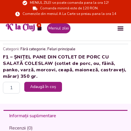
MENIUL ZILEI se poate comanda pana la ora 12!
Skip
Comanda minimă este de 120 RON.
to
Comenzile din meniul A La Carte se preiau pana la ora 14
content
K' la Cluj
0
Cart
Meniul zilei
Categorii:
Fără categorie
,
Feluri principale
F1 – ȘNIȚEL PANE DIN COTLET DE PORC CU
SALATĂ COLESLAW (cotlet de porc, ou, făină,
panko, varză, morcovi, ceapă, maioneză, castraveți,
mărar) 350 gr.
Cantitate
Adaugă în coș
F1
-
ȘNIȚEL
PANE
DIN
Informații suplimentare
COTLET
DE
Recenzii (0)