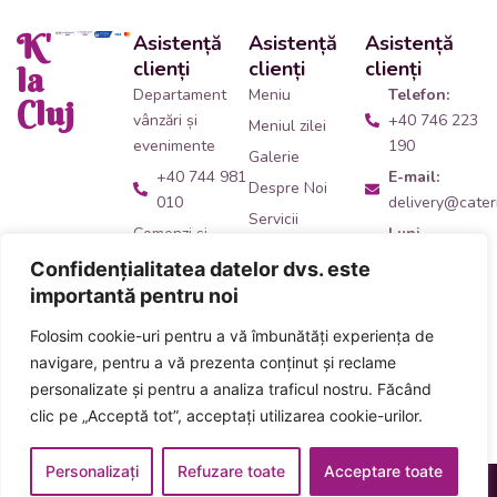
K'
Asistență
Asistență
Asistență
clienți
clienți
clienți
la
Departament
Meniu
Telefon:
Cluj
vânzări și
+40 746 223
Meniul zilei
evenimente
190
Galerie
+40 744 981
E-mail:
Despre Noi
010
delivery@cateri
Servicii
Comenzi și
Luni -
Contact
livrări catering
Vineri:
Confidențialitatea datelor dvs. este
09:00 -
+40 746 223
importantă pentru noi
14:00
190
Folosim cookie-uri pentru a vă îmbunătăți experiența de
Adresă:
Ne
Acceptăm plata
navigare, pentru a vă prezenta conținut și reclame
găsești
aici
!
numerar și card
personalizate și pentru a analiza traficul nostru. Făcând
inclusiv carduri
clic pe „Acceptă tot”, acceptați utilizarea cookie-urilor.
de masă
Personalizați
Refuzare toate
Acceptare toate
Designed & Developed
Termeni și Condiții
Politica Cookies