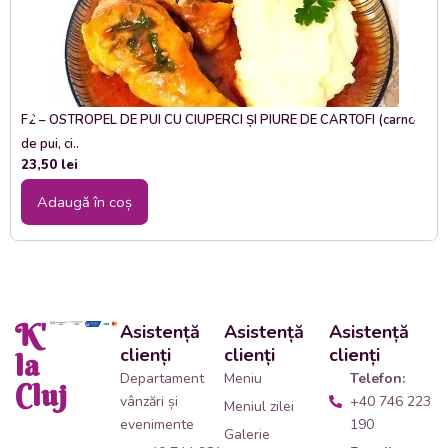
F2 – OSTROPEL DE PUI CU CIUPERCI ȘI PIURE DE CARTOFI (carne
de pui, ci..
23,50
lei
Adaugă în coș
K'
Asistență
Asistență
Asistență
clienți
clienți
clienți
la
Departament
Meniu
Telefon:
Cluj
vânzări și
+40 746 223
Meniul zilei
evenimente
190
Galerie