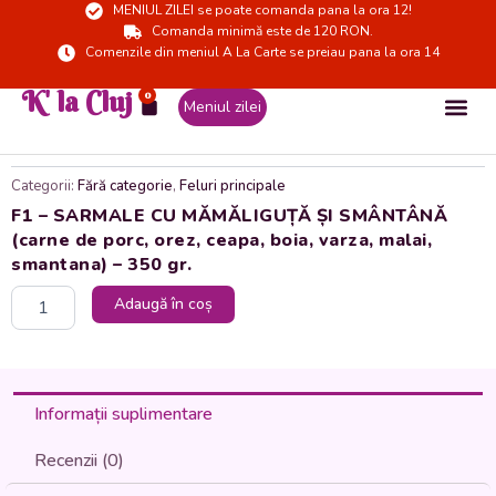
MENIUL ZILEI se poate comanda pana la ora 12!
Skip
Comanda minimă este de 120 RON.
to
Comenzile din meniul A La Carte se preiau pana la ora 14
content
K' la Cluj
0
Cart
Meniul zilei
Categorii:
Fără categorie
,
Feluri principale
F1 – SARMALE CU MĂMĂLIGUȚĂ ȘI SMÂNTÂNĂ
(carne de porc, orez, ceapa, boia, varza, malai,
smantana) – 350 gr.
Cantitate
Adaugă în coș
F1
-
SARMALE
CU
MĂMĂLIGUȚĂ
Informații suplimentare
ȘI
SMÂNTÂNĂ
Recenzii (0)
(carne
de