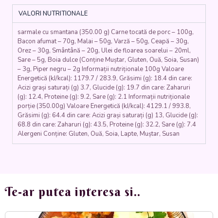
porc,
VALORI NUTRITIONALE
orez,
ceapa,
sarmale cu smantana (350.00 g) Carne tocată de porc – 100g,
boia,
Bacon afumat – 70g, Malai – 50g, Varză – 50g, Ceapă – 30g,
varza,
Orez – 30g, Smântână – 20g, Ulei de floarea soarelui – 20ml,
malai,
Sare – 5g, Boia dulce (Conține Muștar, Gluten, Ouă, Soia, Susan)
smantana)
– 3g, Piper negru – 2g Informații nutriționale 100g Valoare
-
Energetică (kJ/kcal): 1179.7 / 283.9, Grăsimi (g): 18.4 din care:
350
Acizi grași saturați (g) 3.7, Glucide (g): 19.7 din care: Zaharuri
gr.
(g): 12.4, Proteine (g): 9.2, Sare (g): 2.1 Informații nutriționale
porție (350.00g) Valoare Energetică (kJ/kcal): 4129.1 / 993.8,
Grăsimi (g): 64.4 din care: Acizi grași saturați (g) 13, Glucide (g):
68.8 din care: Zaharuri (g): 43.5, Proteine (g): 32.2, Sare (g): 7.4
Alergeni Conține: Gluten, Ouă, Soia, Lapte, Muștar, Susan
Te-ar putea interesa si..