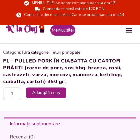
MENIUL ZILEI se poate comanda pana la ora 12!
Skip
Comanda minimă este de 120 RON.
to
Comenzile din meniul A La Carte se preiau pana la ora 14
content
K' la Cluj
0
Cart
Meniul zilei
Categorii:
Fără categorie
,
Feluri principale
F1 – PULLED PORK ÎN CIABATTA CU CARTOFI
PRĂJIȚI (carne de porc, sos bbq, branza, rosii,
castraveti, varza, morcovi, maioneza, ketchup,
ciabatta, cartofi) 350 gr.
Cantitate
Adaugă în coș
F1
-
PULLED
PORK
ÎN
Informații suplimentare
CIABATTA
CU
Recenzii (0)