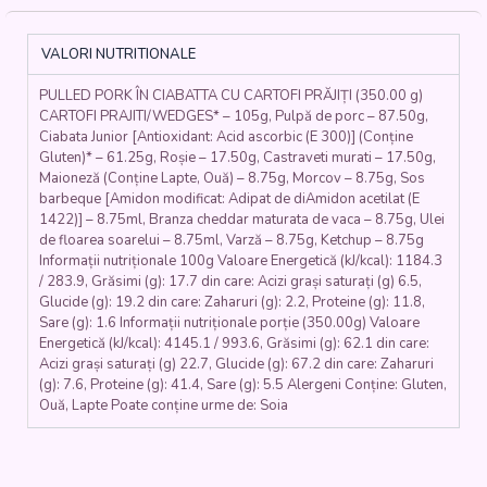
CARTOFI
PRĂJIȚI
(carne
VALORI NUTRITIONALE
de
porc,
PULLED PORK ÎN CIABATTA CU CARTOFI PRĂJIȚI (350.00 g)
sos
CARTOFI PRAJITI/WEDGES* – 105g, Pulpă de porc – 87.50g,
bbq,
Ciabata Junior [Antioxidant: Acid ascorbic (E 300)] (Conține
branza,
Gluten)* – 61.25g, Roșie – 17.50g, Castraveti murati – 17.50g,
rosii,
Maioneză (Conține Lapte, Ouă) – 8.75g, Morcov – 8.75g, Sos
castraveti,
barbeque [Amidon modificat: Adipat de diAmidon acetilat (E
varza,
1422)] – 8.75ml, Branza cheddar maturata de vaca – 8.75g, Ulei
morcovi,
de floarea soarelui – 8.75ml, Varză – 8.75g, Ketchup – 8.75g
Informații nutriționale 100g Valoare Energetică (kJ/kcal): 1184.3
maioneza,
/ 283.9, Grăsimi (g): 17.7 din care: Acizi grași saturați (g) 6.5,
ketchup,
Glucide (g): 19.2 din care: Zaharuri (g): 2.2, Proteine (g): 11.8,
ciabatta,
Sare (g): 1.6 Informații nutriționale porție (350.00g) Valoare
cartofi)
Energetică (kJ/kcal): 4145.1 / 993.6, Grăsimi (g): 62.1 din care:
350
Acizi grași saturați (g) 22.7, Glucide (g): 67.2 din care: Zaharuri
gr.
(g): 7.6, Proteine (g): 41.4, Sare (g): 5.5 Alergeni Conține: Gluten,
Ouă, Lapte Poate conține urme de: Soia