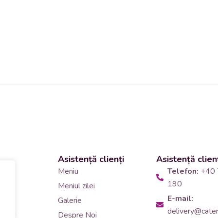
Asistență clienți
Asistență clien
 și
Meniu
Telefon:
+40 
190
Meniul zilei
10
E-mail:
Galerie
delivery@cateri
tering
Despre Noi