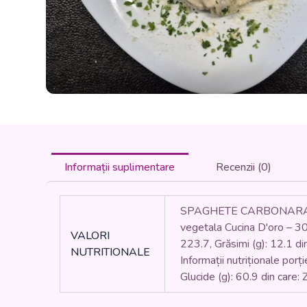
Informații suplimentare
Recenzii (0)
SPAGHETE CARBONARA cu s
vegetala Cucina D'oro – 30
VALORI
223.7, Grăsimi (g): 12.1 din 
NUTRITIONALE
Informații nutriționale porț
Glucide (g): 60.9 din care: 