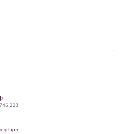
ți
746 223
ngcluj.ro