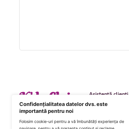
K' la Cluj
Asistență clienți
Departament vânzări
Confidențialitatea datelor dvs. este
evenimente
importantă pentru noi
+40 744 981 0
Folosim cookie-uri pentru a vă îmbunătăți experiența de
Comenzi și livrări ca
navigare, pentru a vă prezenta conținut și reclame