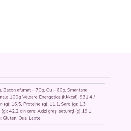
 Bacon afumat – 70g, Ou – 60g, Smantana
onale 100g Valoare Energetică (kJ/kcal): 931.4 /
ri (g): 16.5, Proteine (g): 11.1, Sare (g): 1.3
g): 42.2 din care: Acizi grași saturați (g) 19.1,
ne: Gluten, Ouă, Lapte