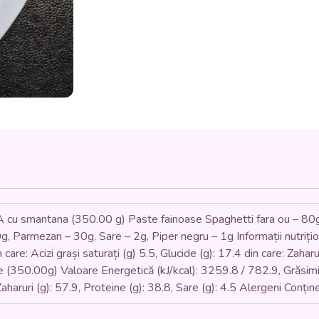
bacon,
parmezan,
smantana
vegetala)
-
350
gr.
mantana (350.00 g) Paste fainoase Spaghetti fara ou – 80g,
g, Parmezan – 30g, Sare – 2g, Piper negru – 1g Informații nutriți
care: Acizi grași saturați (g) 5.5, Glucide (g): 17.4 din care: Zaharu
ie (350.00g) Valoare Energetică (kJ/kcal): 3259.8 / 782.9, Grăsimi (
Zaharuri (g): 57.9, Proteine (g): 38.8, Sare (g): 4.5 Alergeni Conți