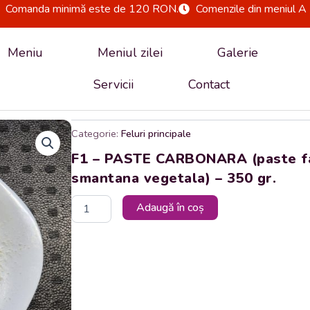
Comanda minimă este de 120 RON.
Comenzile din meniul A 
Meniu
Meniul zilei
Galerie
Servicii
Contact
Categorie:
Feluri principale
F1 – PASTE CARBONARA (paste fai
smantana vegetala) – 350 gr.
Cantitate
Adaugă în coș
F1
-
PASTE
CARBONARA
(paste
fainoase,
ou,