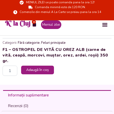
MENIUL ZILEI se poate comanda pana la ora 12!
Skip
Comanda minimă este de 120 RON.
to
Comenzile din meniul A La Carte se preiau pana la ora 14
content
K' la Cluj
0
Cart
Meniul zilei
Categorii:
Fără categorie
,
Feluri principale
F1 – OSTROPEL DE VITĂ CU OREZ ALB (carne de
vită, ceapă, morcovi, muștar, orez, ardei, roșii) 350
gr.
Cantitate
Adaugă în coș
F1
-
OSTROPEL
DE
VITĂ
Informații suplimentare
CU
OREZ
Recenzii (0)
ALB
(carne