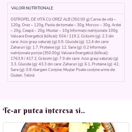
de
VALORI NUTRITIONALE
vită,
ceapă,
OSTROPEL DE VITĂ CU OREZ ALB (350.00 g) Carne de vită –
morcovi,
120g, Orez – 120g, Pasta de tomate – 30g, Morcov – 30g, Ardei
muștar,
– 20g, Ceapă – 20g, Mustar – 10g Informații nutriționale 100g
orez,
Valoare Energetică (kJ/kcal): 504 / 119.2, Grăsimi (g): 2.3 din
ardei,
care: Acizi grași saturați (g) 0.9, Glucide (g): 12.4 din care:
roșii)
Zaharuri (g): 1.7, Proteine (g): 12, Sare (g): 0.2 Informații
350
nutriționale porție (350.00g) Valoare Energetică (kJ/kcal):
gr.
1763.9 / 417.2, Grăsimi (g): 7.9 din care: Acizi grași saturați (g)
3.3, Glucide (g): 43.3 din care: Zaharuri (g): 6.1, Proteine (g): 42,
Sare (g): 0.8 Alergeni Conține: Muștar Poate conține urme de:
Gluten, Țelină
Te-ar putea interesa si..