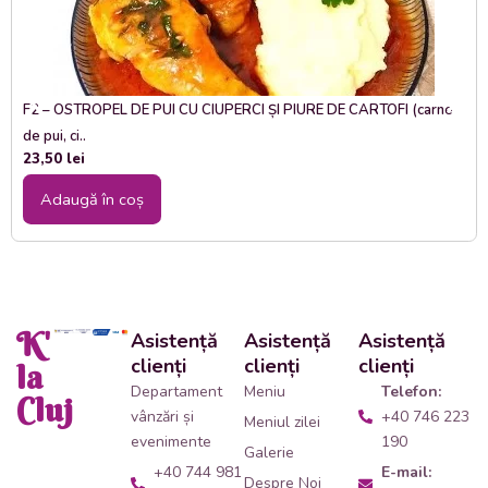
F2 – OSTROPEL DE PUI CU CIUPERCI ȘI PIURE DE CARTOFI (carne
de pui, ci..
23,50
lei
Adaugă în coș
K'
Asistență
Asistență
Asistență
clienți
clienți
clienți
la
Departament
Meniu
Telefon:
Cluj
vânzări și
+40 746 223
Meniul zilei
evenimente
190
Galerie
+40 744 981
E-mail:
Despre Noi