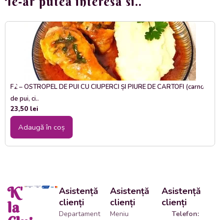
Te-ar putea interesa si..
F2 – OSTROPEL DE PUI CU CIUPERCI ȘI PIURE DE CARTOFI (carne
de pui, ci..
23,50
lei
Adaugă în coș
K'
Asistență
Asistență
Asistență
clienți
clienți
clienți
la
Departament
Meniu
Telefon: