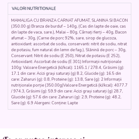
SLĂNINĂ
VALORI NUTRITIONALE
(carnat
afumat,
MAMALIGA CU BRANZA CARNAT AFUMAT, SLANINA SI BACON
slanina,
(350.00 g) Branza de burduf – 140g, (Cas din lapte de oaie, cas
branza
din lapte de vaca, sare.), Malai – 80g, Cârnați fierți – 40g, Bacon
burduf,
afumat – 30g, (Carne de porc 92%, sare, sirop de glucoza,
malai)
antioxidant: ascorbat de sodiu, conservanti: nitrit de sodiu, nitrat
-
de potasiu, fum natural din lemn de fag.), Slănină de porc – 30g,
400
Conservant: Nitrit de sodiu (E 250), Nitrat de potasiu (E 252),
gr.
Antioxidant: Ascorbat de sodiu (E 301) Informații nutriționale
100g: Valoare Energetică (kJ/kcal): 1165.1 / 278.4, Grăsimi (g):
17.1 din care: Acizi grași saturați (g) 8.2, Glucide (g): 16.5 din
care: Zaharuri (g): 0.8, Proteine (g): 13.8, Sare (g): 2 Informații
nutriționale porție (350.00g)Valoare Energetică (kJ/kcal): 4077.7
/ 974.3, Grăsimi (g): 59.9 din care: Acizi grași saturați (g) 28.7,
Glucide (g): 57.6 din care: Zaharuri (g): 2.9, Proteine (g): 48.2,
Sare (g): 6.9 Alergeni: Conține: Lapte