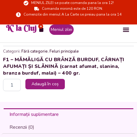
MENIUL ZILEI se poate comanda pana la ora 12!
Skip
Comanda minimă este de 120 RON.
to
Comenzile din meniul A La Carte se preiau pana la ora 14
content
K' la Cluj
0
Cart
Meniul zilei
Categorii:
Fără categorie
,
Feluri principale
F1 – MĂMĂLIGĂ CU BRÂNZĂ BURDUF, CÂRNAȚI
AFUMAȚI ȘI SLĂNINĂ (carnat afumat, slanina,
branza burduf, malai) – 400 gr.
Cantitate
Adaugă în coș
F1
-
MĂMĂLIGĂ
CU
BRÂNZĂ
Informații suplimentare
BURDUF,
CÂRNAȚI
Recenzii (0)
AFUMAȚI
ȘI