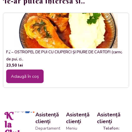
Te-ar putea interesa si..
F2 – OSTROPEL DE PUI CU CIUPERCI ȘI PIURE DE CARTOFI (carne
de pui, ci..
23,50
lei
Adaugă în coș
K'
Asistență
Asistență
Asistență
clienți
clienți
clienți
la
Departament
Meniu
Telefon: