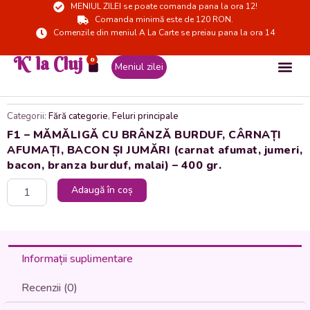
MENIUL ZILEI se poate comanda pana la ora 12!
Skip
Comanda minimă este de 120 RON.
to
Comenzile din meniul A La Carte se preiau pana la ora 14
content
K' la Cluj
0
Cart
Meniul zilei
Categorii:
Fără categorie
,
Feluri principale
F1 – MĂMĂLIGĂ CU BRÂNZĂ BURDUF, CÂRNAȚI
AFUMAȚI, BACON ȘI JUMĂRI (carnat afumat, jumeri,
bacon, branza burduf, malai) – 400 gr.
Cantitate
Adaugă în coș
F1
-
MĂMĂLIGĂ
CU
BRÂNZĂ
Informații suplimentare
BURDUF,
CÂRNAȚI
Recenzii (0)
AFUMAȚI,
BACON