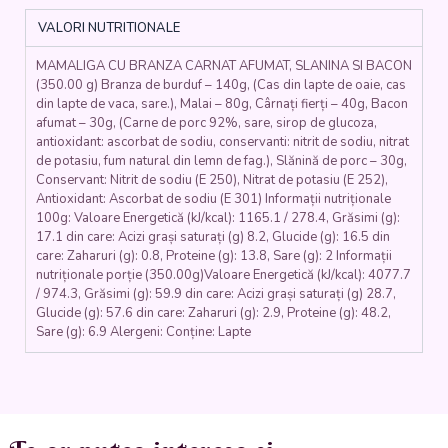
ȘI
VALORI NUTRITIONALE
JUMĂRI
(carnat
MAMALIGA CU BRANZA CARNAT AFUMAT, SLANINA SI BACON
afumat,
(350.00 g) Branza de burduf – 140g, (Cas din lapte de oaie, cas
jumeri,
din lapte de vaca, sare.), Malai – 80g, Cârnați fierți – 40g, Bacon
bacon,
afumat – 30g, (Carne de porc 92%, sare, sirop de glucoza,
branza
antioxidant: ascorbat de sodiu, conservanti: nitrit de sodiu, nitrat
burduf,
de potasiu, fum natural din lemn de fag.), Slănină de porc – 30g,
malai)
Conservant: Nitrit de sodiu (E 250), Nitrat de potasiu (E 252),
-
Antioxidant: Ascorbat de sodiu (E 301) Informații nutriționale
100g: Valoare Energetică (kJ/kcal): 1165.1 / 278.4, Grăsimi (g):
400
17.1 din care: Acizi grași saturați (g) 8.2, Glucide (g): 16.5 din
gr.
care: Zaharuri (g): 0.8, Proteine (g): 13.8, Sare (g): 2 Informații
nutriționale porție (350.00g)Valoare Energetică (kJ/kcal): 4077.7
/ 974.3, Grăsimi (g): 59.9 din care: Acizi grași saturați (g) 28.7,
Glucide (g): 57.6 din care: Zaharuri (g): 2.9, Proteine (g): 48.2,
Sare (g): 6.9 Alergeni: Conține: Lapte