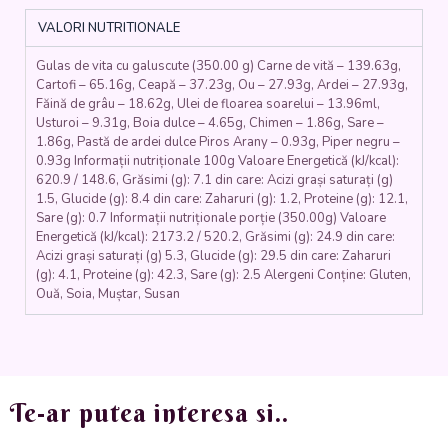
(carne
VALORI NUTRITIONALE
de
vita,
Gulas de vita cu galuscute (350.00 g) Carne de vită – 139.63g,
cartofi,
Cartofi – 65.16g, Ceapă – 37.23g, Ou – 27.93g, Ardei – 27.93g,
ceapa,
Făină de grâu – 18.62g, Ulei de floarea soarelui – 13.96ml,
ardei,
Usturoi – 9.31g, Boia dulce – 4.65g, Chimen – 1.86g, Sare –
boia,
1.86g, Pastă de ardei dulce Piros Arany – 0.93g, Piper negru –
chimen,
0.93g Informații nutriționale 100g Valoare Energetică (kJ/kcal):
usturoi,
620.9 / 148.6, Grăsimi (g): 7.1 din care: Acizi grași saturați (g)
faina,
1.5, Glucide (g): 8.4 din care: Zaharuri (g): 1.2, Proteine (g): 12.1,
Sare (g): 0.7 Informații nutriționale porție (350.00g) Valoare
ou)
Energetică (kJ/kcal): 2173.2 / 520.2, Grăsimi (g): 24.9 din care:
-
Acizi grași saturați (g) 5.3, Glucide (g): 29.5 din care: Zaharuri
350gr.
(g): 4.1, Proteine (g): 42.3, Sare (g): 2.5 Alergeni Conține: Gluten,
Ouă, Soia, Muștar, Susan
Te-ar putea interesa si..