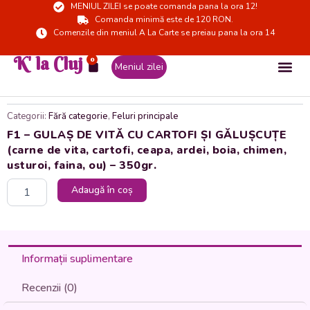
MENIUL ZILEI se poate comanda pana la ora 12!
Skip
Comanda minimă este de 120 RON.
to
Comenzile din meniul A La Carte se preiau pana la ora 14
content
K' la Cluj
0
Cart
Meniul zilei
Categorii:
Fără categorie
,
Feluri principale
F1 – GULAȘ DE VITĂ CU CARTOFI ȘI GĂLUȘCUȚE
(carne de vita, cartofi, ceapa, ardei, boia, chimen,
usturoi, faina, ou) – 350gr.
Cantitate
Adaugă în coș
F1
-
GULAȘ
DE
VITĂ
Informații suplimentare
CU
CARTOFI
Recenzii (0)
ȘI
GĂLUȘCUȚE