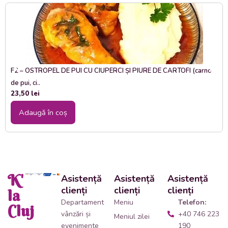
F2 – OSTROPEL DE PUI CU CIUPERCI ȘI PIURE DE CARTOFI (carne
de pui, ci..
23,50
lei
Adaugă în coș
K'
Asistență
Asistență
Asistență
clienți
clienți
clienți
la
Departament
Meniu
Telefon:
Cluj
vânzări și
+40 746 223
Meniul zilei
evenimente
190