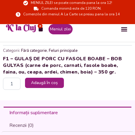
MENIUL ZILEI se poate comanda pana la ora 12!
Skip
Comanda minimă este de 120 RON.
to
Comenzile din meniul A La Carte se preiau pana la ora 14
content
K' la Cluj
0
Cart
Meniul zilei
Categorii:
Fără categorie
,
Feluri principale
F1 – GULAȘ DE PORC CU FASOLE BOABE – BOB
GULYAS (carne de porc, carnati, fasole boabe,
faina, ou, ceapa, ardei, chimen, boia) – 350 gr.
Cantitate
Adaugă în coș
F1
-
GULAȘ
DE
PORC
Informații suplimentare
CU
FASOLE
Recenzii (0)
BOABE
-