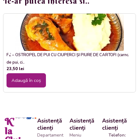
Te-ar putea interesa si..
F2 – OSTROPEL DE PUI CU CIUPERCI ȘI PIURE DE CARTOFI (carne
de pui, ci..
23,50
lei
Adaugă în coș
K'
Asistență
Asistență
Asistență
clienți
clienți
clienți
la
Departament
Meniu
Telefon: