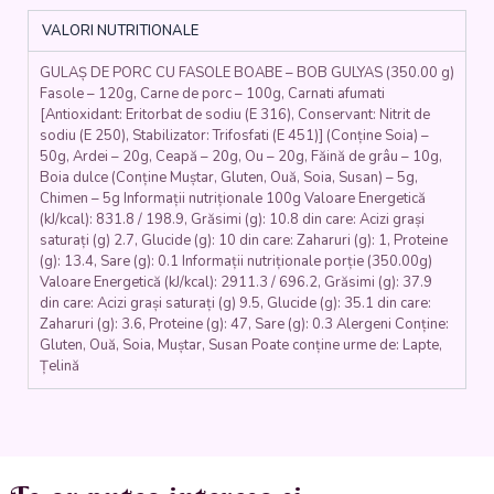
BOB
VALORI NUTRITIONALE
GULYAS
(carne
GULAȘ DE PORC CU FASOLE BOABE – BOB GULYAS (350.00 g)
de
Fasole – 120g, Carne de porc – 100g, Carnati afumati
porc,
[Antioxidant: Eritorbat de sodiu (E 316), Conservant: Nitrit de
carnati,
sodiu (E 250), Stabilizator: Trifosfati (E 451)] (Conține Soia) –
fasole
50g, Ardei – 20g, Ceapă – 20g, Ou – 20g, Făină de grâu – 10g,
boabe,
Boia dulce (Conține Muștar, Gluten, Ouă, Soia, Susan) – 5g,
faina,
Chimen – 5g Informații nutriționale 100g Valoare Energetică
ou,
(kJ/kcal): 831.8 / 198.9, Grăsimi (g): 10.8 din care: Acizi grași
saturați (g) 2.7, Glucide (g): 10 din care: Zaharuri (g): 1, Proteine
ceapa,
(g): 13.4, Sare (g): 0.1 Informații nutriționale porție (350.00g)
ardei,
Valoare Energetică (kJ/kcal): 2911.3 / 696.2, Grăsimi (g): 37.9
chimen,
din care: Acizi grași saturați (g) 9.5, Glucide (g): 35.1 din care:
boia)
Zaharuri (g): 3.6, Proteine (g): 47, Sare (g): 0.3 Alergeni Conține:
-
Gluten, Ouă, Soia, Muștar, Susan Poate conține urme de: Lapte,
350
Țelină
gr.