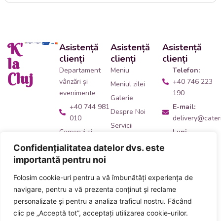
K'
Asistență
Asistență
Asistență
clienți
clienți
clienți
la
Departament
Meniu
Telefon:
Cluj
vânzări și
+40 746 223
Meniul zilei
evenimente
190
Galerie
+40 744 981
E-mail:
Despre Noi
010
delivery@cateri
Servicii
Comenzi și
Luni -
Contact
livrări catering
Vineri:
Confidențialitatea datelor dvs. este
09:00 -
+40 746 223
importantă pentru noi
14:00
190
Folosim cookie-uri pentru a vă îmbunătăți experiența de
Adresă:
Ne
Acceptăm plata
navigare, pentru a vă prezenta conținut și reclame
găsești
aici
!
numerar și card
personalizate și pentru a analiza traficul nostru. Făcând
inclusiv carduri
clic pe „Acceptă tot”, acceptați utilizarea cookie-urilor.
de masă