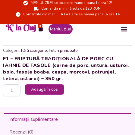
MENIUL ZILEI se poate comanda pana la ora 12!
Skip
Comanda minimă este de 120 RON.
to
Comenzile din meniul A La Carte se preiau pana la ora 14
content
K' la Cluj
0
Cart
Meniul zilei
Categorii:
Fără categorie
,
Feluri principale
F1 – FRIPTURĂ TRADIȚIONALĂ DE PORC CU
IAHNIE DE FASOLE (carne de porc, untura, usturoi,
boia, fasole boabe, ceapa, morcovi, patrunjel,
telina, usturoi) – 350 gr.
Cantitate
Adaugă în coș
F1
-
FRIPTURĂ
TRADIȚIONALĂ
DE
Informații suplimentare
PORC
CU
Recenzii (0)