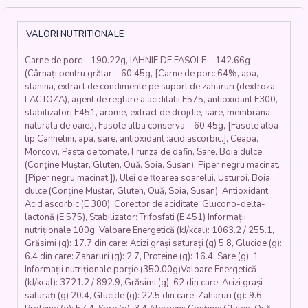
IAHNIE
DE
FASOLE
VALORI NUTRITIONALE
(carne
de
Carne de porc – 190.22g, IAHNIE DE FASOLE – 142.66g
porc,
(Cârnați pentru grătar – 60.45g, [Carne de porc 64%, apa,
untura,
slanina, extract de condimente pe suport de zaharuri (dextroza,
usturoi,
LACTOZA), agent de reglare a aciditatii E575, antioxidant E300,
boia,
stabilizatori E451, arome, extract de drojdie, sare, membrana
fasole
naturala de oaie.], Fasole alba conserva – 60.45g, [Fasole alba
boabe,
tip Cannelini, apa, sare, antioxidant :acid ascorbic.], Ceapa,
ceapa,
Morcovi, Pasta de tomate, Frunza de dafin, Sare, Boia dulce
(Conține Muștar, Gluten, Ouă, Soia, Susan), Piper negru macinat,
morcovi,
[Piper negru macinat.]), Ulei de floarea soarelui, Usturoi, Boia
patrunjel,
dulce (Conține Muștar, Gluten, Ouă, Soia, Susan), Antioxidant:
telina,
Acid ascorbic (E 300), Corector de aciditate: Glucono-delta-
usturoi)
lactonă (E 575), Stabilizator: Trifosfati (E 451) Informații
-
nutriționale 100g: Valoare Energetică (kJ/kcal): 1063.2 / 255.1,
350
Grăsimi (g): 17.7 din care: Acizi grași saturați (g) 5.8, Glucide (g):
gr.
6.4 din care: Zaharuri (g): 2.7, Proteine (g): 16.4, Sare (g): 1
Informații nutriționale porție (350.00g)Valoare Energetică
(kJ/kcal): 3721.2 / 892.9, Grăsimi (g): 62 din care: Acizi grași
saturați (g) 20.4, Glucide (g): 22.5 din care: Zaharuri (g): 9.6,