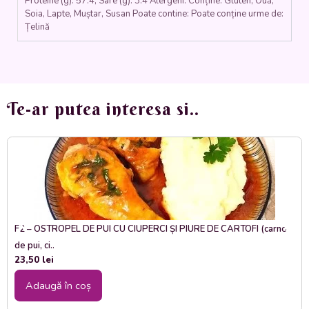
Proteine (g): 57.4, Sare (g): 3.4 Alergeni: Conține: Gluten, Ouă,
Soia, Lapte, Muștar, Susan Poate contine: Poate conține urme de:
Țelină
Te-ar putea interesa si..
F2 – OSTROPEL DE PUI CU CIUPERCI ȘI PIURE DE CARTOFI (carne
de pui, ci..
23,50
lei
Adaugă în coș