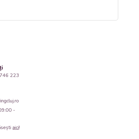
ți
746 223
ngcluj.ro
09:00 -
ăsești
aici
!