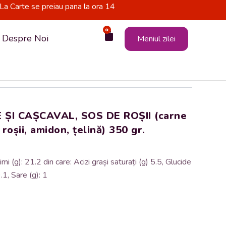
La Carte se preiau pana la ora 14
0
Cart
Despre Noi
Meniul zilei
 ȘI CAȘCAVAL, SOS DE ROȘII (carne
 roșii, amidon, țelină) 350 gr.
i (g): 21.2 din care: Acizi grași saturați (g) 5.5, Glucide
.1, Sare (g): 1