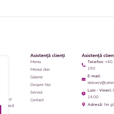
Asistență clienți
Asistență clien
 și
Meniu
Telefon:
+40 
190
Meniul zilei
10
E-mail:
Galerie
delivery@cateri
tering
Despre Noi
Luni - Vineri:
90
Servicii
14:00
erar și
Contact
Adresă:
Ne g
i de masă