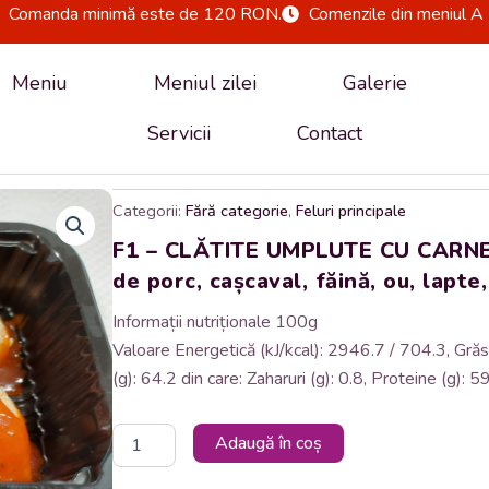
Comanda minimă este de 120 RON.
Comenzile din meniul A 
Meniu
Meniul zilei
Galerie
Servicii
Contact
Categorii:
Fără categorie
,
Feluri principale
F1 – CLĂTITE UMPLUTE CU CARNE
de porc, cașcaval, făină, ou, lapte,
Informații nutriționale 100g
Valoare Energetică (kJ/kcal): 2946.7 / 704.3, Grăsim
(g): 64.2 din care: Zaharuri (g): 0.8, Proteine (g): 59
Cantitate
Adaugă în coș
F1
-