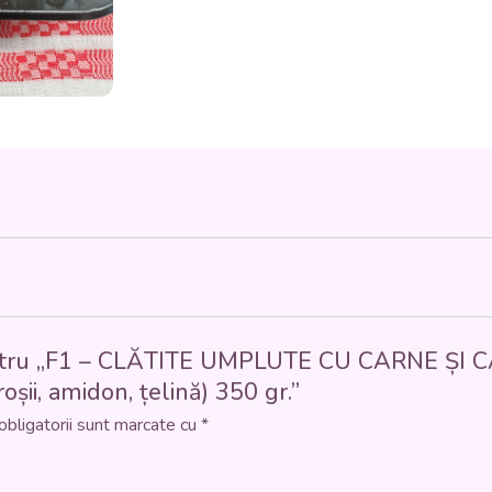
CLĂTITE
UMPLUTE
CU
CARNE
ȘI
CAȘCAVAL,
SOS
DE
ROȘII
(carne
de
porc,
cașcaval,
făină,
ou,
lapte,
e pentru „F1 – CLĂTITE UMPLUTE CU CARNE ȘI
roșii,
amidon,
roșii, amidon, țelină) 350 gr.”
țelină)
obligatorii sunt marcate cu
*
350
gr.