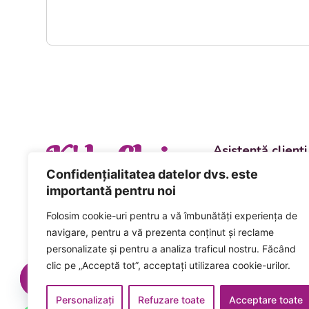
K' la Cluj
Asistență clienți
Departament vânzări
Confidențialitatea datelor dvs. este
evenimente
importantă pentru noi
+40 744 981 0
Folosim cookie-uri pentru a vă îmbunătăți experiența de
Comenzi și livrări ca
navigare, pentru a vă prezenta conținut și reclame
+40 746 223 1
personalizate și pentru a analiza traficul nostru. Făcând
clic pe „Acceptă tot”, acceptați utilizarea cookie-urilor.
Acceptăm plata num
card inclusiv cardur
Personalizați
Refuzare toate
Acceptare toate