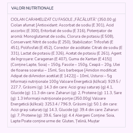
dezosat,
VALORI NUTRITIONALE
sos
bbq,
CIOLAN CARAMELIZAT CU FASOLE „FĂCĂLUITĂ” (350.00 g)
fasole,
Ciolan afumat [Antioxidant: Ascorbat de sodiu (E 301), Acid
usturoi,
ascorbic (E 300), Eritorbat de sodiu (E 316), Potențiator de
ceapă)
aromă: Monoglutamat de sodiu, Clorura de potasiu (E 508),
350
Conservant: Nitrit de sodiu (E 250), Stabilizator: Trifosfati (E
gr.
451), Polifosfati (E 452), Corector de aciditate: Citrati de sodiu (E
331), Lactat de potasiu (E 326), Acetat de potasiu (E 261), Agent
de îngroșare: Caragenan (E 407), Guma de Xantan (E 415)]
(Conține Lapte, Soia) – 150g, Fasole – 150g, Ceapă – 20g, Ulei
de floarea soarelui – 15ml, Sos barbeque [Amidon modificat:
Adipat de diAmidon acetilat (E 1422)] – 10ml, Usturoi – 5g
Informații nutriționale 100g Valoare Energetică (kJ/kcal): 929.5 /
227.7, Grăsimi (g): 14.3 din care: Acizi grași saturați (g) 4.1,
Glucide (g): 11.3 din care: Zaharuri (g): 2, Proteine (g): 11.3, Sare
(g): 1.3 Informații nutriționale porție (350.00g) Valoare
Energetică (kJ/kcal): 3253.4 / 796.9, Grăsimi (g): 50.1 din care:
Acizi grași saturați (g) 14.3, Glucide (g): 39.4 din care: Zaharuri
(g): 7, Proteine (g): 39.6, Sare (g): 4.4 Alergeni Conține: Soia,
Lapte Poate conține urme de: Gluten, Țelină, Muștar