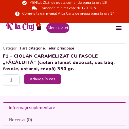
MENIUL ZILEI se poate comanda pana la ora 12!
Skip
Comanda minimă este de 120 RON.
to
Comenzile din meniul A La Carte se preiau pana la ora 14
content
K' la Cluj
0
Cart
Meniul zilei
Categorii:
Fără categorie
,
Feluri principale
F1 – CIOLAN CARAMELIZAT CU FASOLE
„FĂCĂLUITĂ” (ciolan afumat dezosat, sos bbq,
fasole, usturoi, ceapă) 350 gr.
Cantitate
Adaugă în coș
F1
-
CIOLAN
CARAMELIZAT
CU
Informații suplimentare
FASOLE
"FĂCĂLUITĂ"
Recenzii (0)
(ciolan
afumat