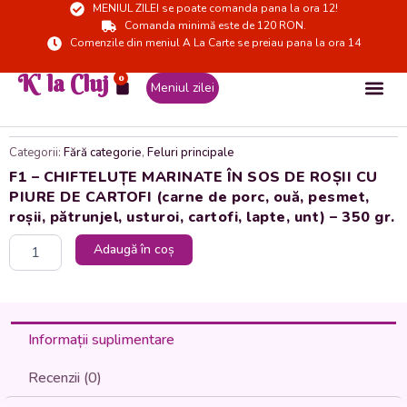
MENIUL ZILEI se poate comanda pana la ora 12!
Skip
Comanda minimă este de 120 RON.
to
Comenzile din meniul A La Carte se preiau pana la ora 14
content
K' la Cluj
0
Cart
Meniul zilei
Categorii:
Fără categorie
,
Feluri principale
F1 – CHIFTELUȚE MARINATE ÎN SOS DE ROȘII CU
PIURE DE CARTOFI (carne de porc, ouă, pesmet,
roșii, pătrunjel, usturoi, cartofi, lapte, unt) – 350 gr.
Cantitate
Adaugă în coș
F1
-
CHIFTELUȚE
MARINATE
ÎN
Informații suplimentare
SOS
DE
Recenzii (0)
ROȘII
CU