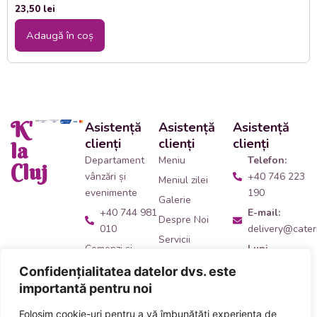
23,50
lei
Adaugă în coș
K'
Asistență
Asistență
Asistență
clienți
clienți
clienți
la
Departament
Meniu
Telefon:
Cluj
vânzări și
+40 746 223
Meniul zilei
evenimente
190
Galerie
+40 744 981
E-mail:
Despre Noi
010
delivery@cateri
Servicii
Comenzi și
Luni -
Contact
livrări catering
Vineri:
Confidențialitatea datelor dvs. este
09:00 -
+40 746 223
importantă pentru noi
14:00
190
Folosim cookie-uri pentru a vă îmbunătăți experiența de