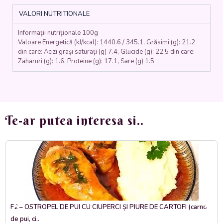
PIURE
VALORI NUTRITIONALE
DE
CARTOFI
Informații nutriționale 100g
(carne
Valoare Energetică (kJ/kcal): 1440.6 / 345.1, Grăsimi (g): 21.2
de
din care: Acizi grași saturați (g) 7.4, Glucide (g): 22.5 din care:
porc,
Zaharuri (g): 1.6, Proteine (g): 17.1, Sare (g) 1.5
ouă,
pesmet,
roșii,
pătrunjel,
usturoi,
Te-ar putea interesa si..
cartofi,
lapte,
unt)
-
350
gr.
F2 – OSTROPEL DE PUI CU CIUPERCI ȘI PIURE DE CARTOFI (carne
de pui, ci..