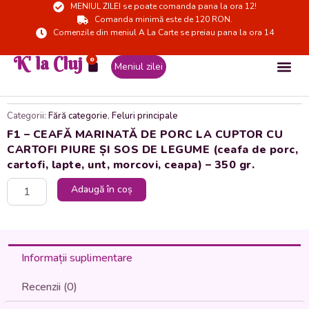
MENIUL ZILEI se poate comanda pana la ora 12!
Skip
Comanda minimă este de 120 RON.
to
Comenzile din meniul A La Carte se preiau pana la ora 14
content
K' la Cluj
0
Cart
Meniul zilei
Categorii:
Fără categorie
,
Feluri principale
F1 – CEAFĂ MARINATĂ DE PORC LA CUPTOR CU
CARTOFI PIURE ȘI SOS DE LEGUME (ceafa de porc,
cartofi, lapte, unt, morcovi, ceapa) – 350 gr.
Cantitate
Adaugă în coș
F1
-
CEAFĂ
MARINATĂ
DE
Informații suplimentare
PORC
LA
Recenzii (0)
CUPTOR
CU