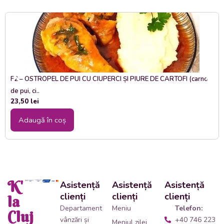
F2 – OSTROPEL DE PUI CU CIUPERCI ȘI PIURE DE CARTOFI (carne
de pui, ci..
23,50
lei
Adaugă în coș
K'
Asistență
Asistență
Asistență
clienți
clienți
clienți
la
Departament
Meniu
Telefon:
Cluj
vânzări și
+40 746 223
Meniul zilei