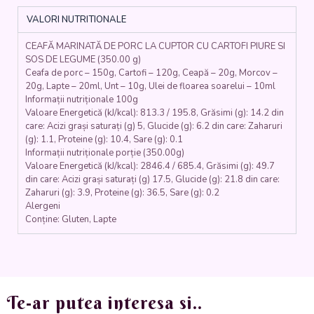
CARTOFI
VALORI NUTRITIONALE
PIURE
ȘI
CEAFĂ MARINATĂ DE PORC LA CUPTOR CU CARTOFI PIURE SI
SOS
SOS DE LEGUME (350.00 g)
DE
Ceafa de porc – 150g, Cartofi – 120g, Ceapă – 20g, Morcov –
LEGUME
20g, Lapte – 20ml, Unt – 10g, Ulei de floarea soarelui – 10ml
(ceafa
Informații nutriționale 100g
de
Valoare Energetică (kJ/kcal): 813.3 / 195.8, Grăsimi (g): 14.2 din
porc,
care: Acizi grași saturați (g) 5, Glucide (g): 6.2 din care: Zaharuri
cartofi,
(g): 1.1, Proteine (g): 10.4, Sare (g): 0.1
Informații nutriționale porție (350.00g)
lapte,
Valoare Energetică (kJ/kcal): 2846.4 / 685.4, Grăsimi (g): 49.7
unt,
din care: Acizi grași saturați (g) 17.5, Glucide (g): 21.8 din care:
morcovi,
Zaharuri (g): 3.9, Proteine (g): 36.5, Sare (g): 0.2
ceapa)
Alergeni
-
Conține: Gluten, Lapte
350
gr.
Te-ar putea interesa si..