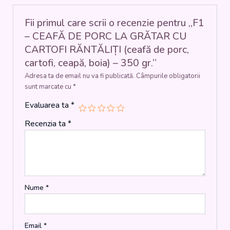
RĂNTĂLIȚI
(ceafă
Fii primul care scrii o recenzie pentru „F1
de
– CEAFĂ DE PORC LA GRĂTAR CU
porc,
CARTOFI RĂNTĂLIȚI (ceafă de porc,
cartofi,
cartofi, ceapă, boia) – 350 gr.”
ceapă,
boia)
Adresa ta de email nu va fi publicată.
Câmpurile obligatorii
-
sunt marcate cu
*
350
gr.
Evaluarea ta
*
Recenzia ta
*
Nume
*
Email
*