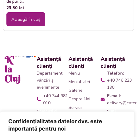
de pui, ci..
23,50
lei
Adaugă în coș
K'
Asistență
Asistență
Asistență
clienți
clienți
clienți
la
Departament
Meniu
Telefon:
Cluj
vânzări și
+40 746 223
Meniul zilei
evenimente
190
Galerie
+40 744 981
E-mail:
Despre Noi
010
delivery@cateri
Servicii
Comenzi și
Luni -
Contact
livrări catering
Vineri:
Confidențialitatea datelor dvs. este
09:00 -
+40 746 223
importantă pentru noi
14:00
190