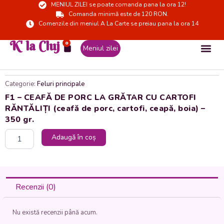
MENIUL ZILEI se poate comanda pana la ora 12!
Skip
Comanda minimă este de 120 RON.
to
Comenzile din meniul A La Carte se preiau pana la ora 14
content
K' la Cluj
0
Cart
Meniul zilei
Categorie:
Feluri principale
F1 – CEAFĂ DE PORC LA GRĂTAR CU CARTOFI
RĂNTĂLIȚI (ceafă de porc, cartofi, ceapă, boia) –
350 gr.
Cantitate
Adaugă în coș
F1
-
CEAFĂ
DE
PORC
Recenzii (0)
LA
GRĂTAR
Nu există recenzii până acum.
CU
CARTOFI