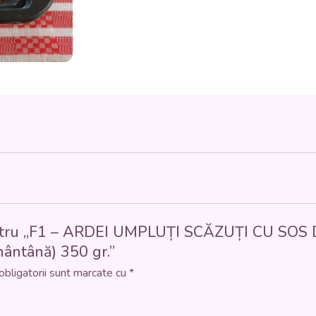
DE
ROȘII
ȘI
SMÂNTÂNĂ
(carne
de
porc,
ardei,
ceapă,
orez,
roșii,
smântână)
350
gr.
e pentru „F1 – ARDEI UMPLUȚI SCĂZUȚI CU SO
smântână) 350 gr.”
obligatorii sunt marcate cu
*