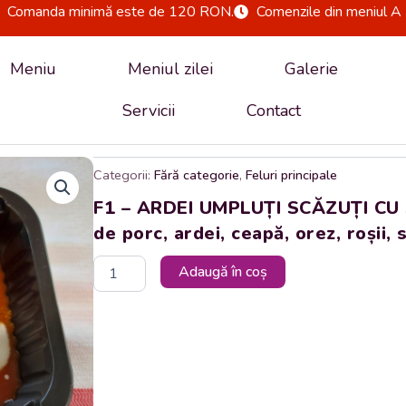
Comanda minimă este de 120 RON.
Comenzile din meniul A 
Meniu
Meniul zilei
Galerie
Servicii
Contact
Categorii:
Fără categorie
,
Feluri principale
F1 – ARDEI UMPLUȚI SCĂZUȚI CU
de porc, ardei, ceapă, orez, roșii,
Cantitate
Adaugă în coș
F1
-
ARDEI
UMPLUȚI
SCĂZUȚI
CU
SOS