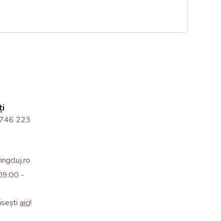
ți
746 223
ngcluj.ro
09:00 -
ăsești
aici
!