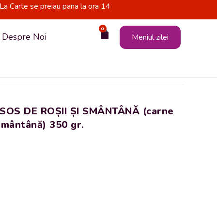
La Carte se preiau pana la ora 14
0
Cart
Despre Noi
Meniul zilei
 SOS DE ROȘII ȘI SMÂNTÂNĂ (carne
 smântână) 350 gr.