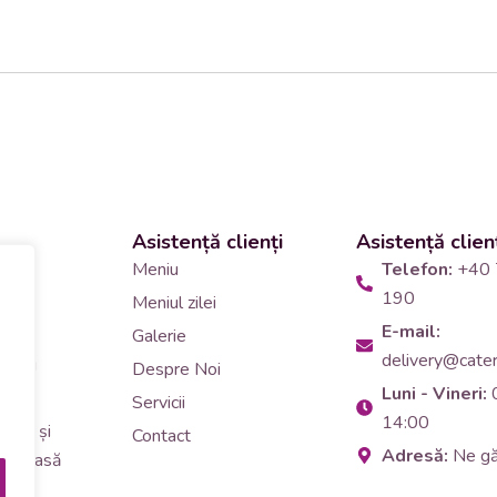
Asistență clienți
Asistență clien
 și
Meniu
Telefon:
+40 
190
Meniul zilei
10
E-mail:
Galerie
delivery@cateri
tering
Despre Noi
Luni - Vineri:
90
Servicii
14:00
erar și
Contact
Adresă:
Ne g
i de masă