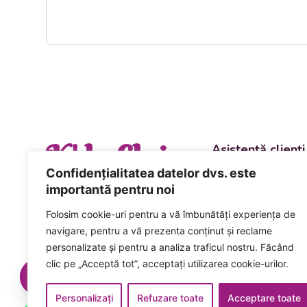
K' la Cluj
Asistență clienți
Departament vânzări
Confidențialitatea datelor dvs. este
evenimente
importantă pentru noi
+40 744 981 0
Folosim cookie-uri pentru a vă îmbunătăți experiența de
Comenzi și livrări ca
navigare, pentru a vă prezenta conținut și reclame
+40 746 223 1
personalizate și pentru a analiza traficul nostru. Făcând
clic pe „Acceptă tot”, acceptați utilizarea cookie-urilor.
Acceptăm plata num
card inclusiv cardur
Personalizați
Refuzare toate
Acceptare toate