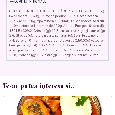
VALORI NUTRITIONALE
cacao,
morcovi,
CHEC CU SIROP DE FRUCTE DE PĂDURE- DE POST (150.00 g)
mere,
Făină de grâu – 60g, Fructe de pădure – 20g, Cacao neagra –
pere)
20g, Zahăr – 20g, Apă minerală – 20ml, Ulei de floarea soarelui
-
– 10ml Informații nutriționale 100g Valoare Energetică (kJ/kcal):
150
1301.5 / 309.2, Grăsimi (g): 10.3 din care: Acizi grași saturați (g)
gr.
2.6, Glucide (g): 43.5 din care: Zaharuri (g): 15.9, Proteine (g):
7.4, Sare (g): 0 Informații nutriționale porție (150.00g) Valoare
Energetică (kJ/kcal): 1952.2 / 463.7, Grăsimi (g): 15.5 din care:
Acizi grași saturați (g) 4, Glucide (g): 65.2 din care: Zaharuri (g):
23.8, Proteine (g): 11.2, Sare (g): 0 Alergeni Conține: Gluten
Te-ar putea interesa si..