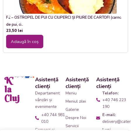
F2 – OSTROPEL DE PUI CU CIUPERCI ȘI PIURE DE CARTOFI (carne
de pui, ci..
23,50
lei
Adaugă în coș
K'
Asistență
Asistență
Asistență
clienți
clienți
clienți
la
Departament
Meniu
Telefon:
Cluj
vânzări și
+40 746 223
Meniul zilei
evenimente
190
Galerie
+40 744 981
E-mail:
Despre Noi
010
delivery@cateri
Servicii
Comenzi și
Luni -