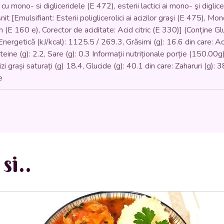
 cu mono- si digliceridele (E 472), esterii lactici ai mono- şi diglic
 [Emulsifiant: Esterii poliglicerolici ai acizilor graşi (E 475), Mono
 (E 160 e), Corector de aciditate: Acid citric (E 330)] (Conține Gl
ergetică (kJ/kcal): 1125.5 / 269.3, Grăsimi (g): 16.6 din care: Aciz
oteine (g): 2.2, Sare (g): 0.3 Informații nutriționale porție (150.0
zi grași saturați (g) 18.4, Glucide (g): 40.1 din care: Zaharuri (g): 
e
si..