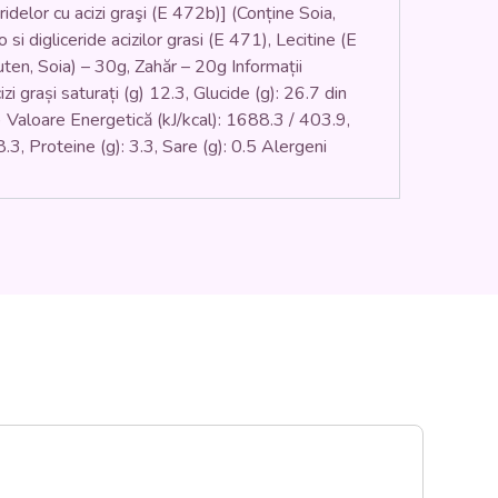
eridelor cu acizi graşi (E 472b)] (Conține Soia,
 si digliceride acizilor grasi (E 471), Lecitine (E
uten, Soia) – 30g, Zahăr – 20g Informații
i grași saturați (g) 12.3, Glucide (g): 26.7 din
0g) Valoare Energetică (kJ/kcal): 1688.3 / 403.9,
38.3, Proteine (g): 3.3, Sare (g): 0.5 Alergeni
S0
5,