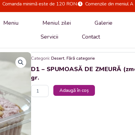
Comanda minimă este de 120 RON.
Comenzile din meniul A 
Meniu
Meniul zilei
Galerie
Servicii
Contact
Categorii:
Desert
,
Fără categorie
D1 – SPUMOASĂ DE ZMEURĂ (zmeură
gr.
Cantitate
Adaugă în coș
D1
-
SPUMOASĂ
DE
ZMEURĂ
(zmeură,
zahăr,