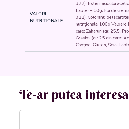
322), Esterii acidului acetic
Lapte) – 50g, Foi de cremsnit
VALORI
322), Colorant: betacaroten
NUTRITIONALE
nutriționale 100g Valoare En
care: Zaharuri (g): 25.5, Pr
Grăsimi (g): 25 din care: Aci
Conține: Gluten, Soia, Lapt
Te-ar putea interesa 