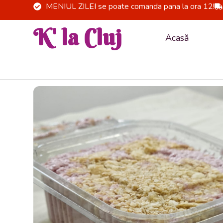
Skip
MENIUL ZILEI se poate comanda pana la ora 12!
to
K' la Cluj
content
Acasă