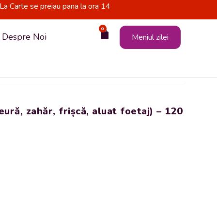
La Carte se preiau pana la ora 14
0
Cart
Despre Noi
Meniul zilei
, zahăr, frișcă, aluat foetaj) – 120