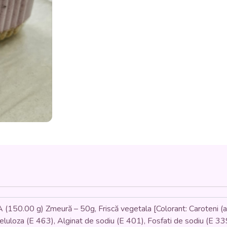
frișcă,
aluat
foetaj)
-
120
gr.
0 g) Zmeură – 50g, Friscă vegetala [Colorant: Caroteni (ames
celuloza (E 463), Alginat de sodiu (E 401), Fosfati de sodiu (E 339