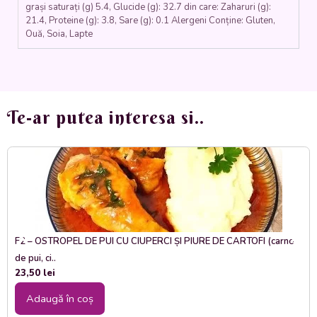
grași saturați (g) 5.4, Glucide (g): 32.7 din care: Zaharuri (g):
21.4, Proteine (g): 3.8, Sare (g): 0.1 Alergeni Conține: Gluten,
Ouă, Soia, Lapte
Te-ar putea interesa si..
F2 – OSTROPEL DE PUI CU CIUPERCI ȘI PIURE DE CARTOFI (carne
de pui, ci..
23,50
lei
Adaugă în coș