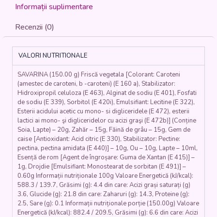
FRIȘCĂ
Informații suplimentare
(făină,
lapte,
Recenzii (0)
drojdie,
ouă,
esență
VALORI NUTRITIONALE
rom,
coajă
SAVARINA (150.00 g) Friscă vegetala [Colorant: Caroteni
portocală,
(amestec de caroteni, b -caroteni) (E 160 a), Stabilizator:
frișcă,
Hidroxipropil celuloza (E 463), Alginat de sodiu (E 401), Fosfati
dulceață)
de sodiu (E 339), Sorbitol (E 420i), Emulsifiant: Lecitine (E 322),
-
Esterii acidului acetic cu mono- si digliceridele (E 472), esterii
150
lactici ai mono- şi digliceridelor cu acizi graşi (E 472b)] (Conține
gr.
Soia, Lapte) – 20g, Zahăr – 15g, Făină de grâu – 15g, Gem de
caise [Antioxidant: Acid citric (E 330), Stabilizator: Pectine:
pectina, pectina amidata (E 440)] – 10g, Ou – 10g, Lapte – 10ml,
Esență de rom [Agent de îngroșare: Guma de Xantan (E 415)] –
1g, Drojdie [Emulsifiant: Monostearat de sorbitan (E 491)] –
0.60g Informații nutriționale 100g Valoare Energetică (kJ/kcal):
588.3 / 139.7, Grăsimi (g): 4.4 din care: Acizi grași saturați (g)
3.6, Glucide (g): 21.8 din care: Zaharuri (g): 14.3, Proteine (g):
2.5, Sare (g): 0.1 Informații nutriționale porție (150.00g) Valoare
Energetică (kJ/kcal): 882.4 / 209.5, Grăsimi (g): 6.6 din care: Acizi