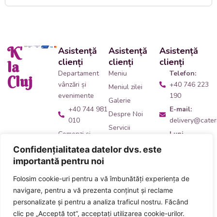
K'
Asistență
Asistență
Asistență
clienți
clienți
clienți
la
Departament
Meniu
Telefon:
Cluj
vânzări și
+40 746 223
Meniul zilei
evenimente
190
Galerie
+40 744 981
E-mail:
Despre Noi
010
delivery@cateri
Servicii
Comenzi și
Luni -
Contact
livrări catering
Vineri:
Confidențialitatea datelor dvs. este
09:00 -
+40 746 223
importantă pentru noi
14:00
190
Folosim cookie-uri pentru a vă îmbunătăți experiența de
Adresă:
Ne
Acceptăm plata
navigare, pentru a vă prezenta conținut și reclame
găsești
aici
!
numerar și card
personalizate și pentru a analiza traficul nostru. Făcând
inclusiv carduri
clic pe „Acceptă tot”, acceptați utilizarea cookie-urilor.
de masă