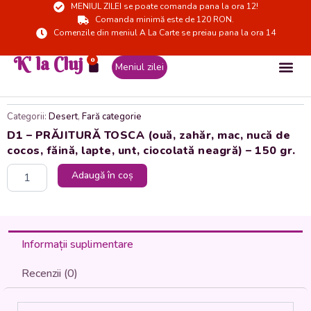
MENIUL ZILEI se poate comanda pana la ora 12!
Skip
Comanda minimă este de 120 RON.
to
Comenzile din meniul A La Carte se preiau pana la ora 14
content
K' la Cluj
0
Cart
Meniul zilei
Categorii:
Desert
,
Fară categorie
D1 – PRĂJITURĂ TOSCA (ouă, zahăr, mac, nucă de
cocos, făină, lapte, unt, ciocolată neagră) – 150 gr.
Cantitate
Adaugă în coș
D1
-
PRĂJITURĂ
TOSCA
(ouă,
Informații suplimentare
zahăr,
mac,
Recenzii (0)
nucă
de
cocos,