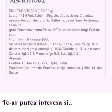
VALORI NUTRITIONALE
făină,
lapte,
PRAJITURA TOSCA (150.00 g)
unt,
Lapte – 41.67ml, Zahăr – 25g, Unt, Albus de ou, Ciocolata
ciocolată
neagra, Amidon de porumb, Gălbenuș de ou, Seminte de mac,
neagră)
Făină de
-
grâu, Smantana pentru frisca UHT, Nuca de cocos fulgi, Praf de
150
copt
gr.
Informații nutriționale 100g
Valoare Energetică (kJ/kcal): 1327.4 / 317.6, Grăsimi (g): 18.5
din care: Acizi grași saturați (g) 10.6, Glucide (g): 31.4 din care:
Zaharuri (g): 22.4, Proteine (g): 5.3, Sare (g): 0.1
Alergeni
Conține: Gluten, Ouă, Soia, Lapte, Sulfiți
Poate conține urme de: Fructe cu coajă lemnoasă, Țelină, Muștar,
Susan
Te-ar putea interesa si..