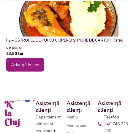
F2 – OSTROPEL DE PUI CU CIUPERCI ȘI PIURE DE CARTOFI (carne
de pui, ci..
23,50
lei
Adaugă în coș
K'
Asistență
Asistență
Asistență
clienți
clienți
clienți
la
Departament
Meniu
Telefon:
Cluj
vânzări și
+40 746 223
Meniul zilei
evenimente
190