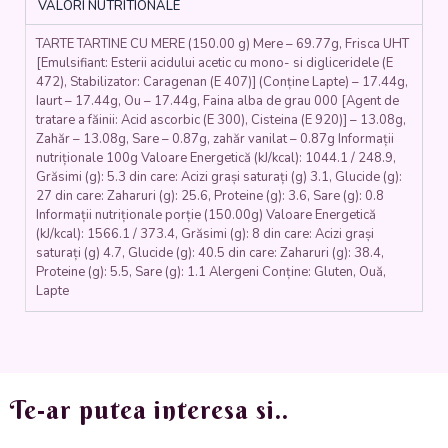
VALORI NUTRITIONALE
făină,
ouă,
TARTE TARTINE CU MERE (150.00 g) Mere – 69.77g, Frisca UHT
zahăr,
[Emulsifiant: Esterii acidului acetic cu mono- si digliceridele (E
iaurt,
472), Stabilizator: Caragenan (E 407)] (Conține Lapte) – 17.44g,
frișcă)
Iaurt – 17.44g, Ou – 17.44g, Faina alba de grau 000 [Agent de
-
tratare a făinii: Acid ascorbic (E 300), Cisteina (E 920)] – 13.08g,
150
Zahăr – 13.08g, Sare – 0.87g, zahăr vanilat – 0.87g Informații
gr.
nutriționale 100g Valoare Energetică (kJ/kcal): 1044.1 / 248.9,
Grăsimi (g): 5.3 din care: Acizi grași saturați (g) 3.1, Glucide (g):
27 din care: Zaharuri (g): 25.6, Proteine (g): 3.6, Sare (g): 0.8
Informații nutriționale porție (150.00g) Valoare Energetică
(kJ/kcal): 1566.1 / 373.4, Grăsimi (g): 8 din care: Acizi grași
saturați (g) 4.7, Glucide (g): 40.5 din care: Zaharuri (g): 38.4,
Proteine (g): 5.5, Sare (g): 1.1 Alergeni Conține: Gluten, Ouă,
Lapte
Te-ar putea interesa si..