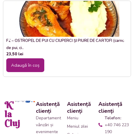
F2 – OSTROPEL DE PUI CU CIUPERCI ȘI PIURE DE CARTOFI (carne
de pui, ci..
23,50
lei
Adaugă în coș
K'
Asistență
Asistență
Asistență
clienți
clienți
clienți
la
Departament
Meniu
Telefon:
Cluj
vânzări și
+40 746 223
Meniul zilei
evenimente
190