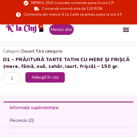
MENIUL ZILEI se poate comanda pana la ora 12!
Skip
Comanda minimă este de 120 RON.
to
Comenzile din meniul A La Carte se preiau pana la ora 14
content
K' la Cluj
0
Cart
Meniul zilei
Categorii:
Desert
,
Fără categorie
D1 – PRĂJITURĂ TARTE TATIN CU MERE ȘI FRIȘCĂ
(mere, făină, ouă, zahăr, iaurt, frișcă) – 150 gr.
Cantitate
Adaugă în coș
D1
-
PRĂJITURĂ
TARTE
TATIN
Informații suplimentare
CU
MERE
Recenzii (0)
ȘI
FRIȘCĂ
(mere,