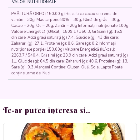
VALORI NUTRITIONALE
OREO)
-
PRĂJITURĂ OREO (150.00 g) Biscuiti cu cacao si crema de
150
vanilie – 30g, Mascarpone 80% – 30g, Făină de grâu – 30g,
gr.
Cacao – 20g, Ou – 20g, Zahăr – 20g Informații nutriționale 100g
Valoare Energetică (kJ/kcal): 1509.1 / 360.3, Grăsimi (g): 15.9
din care: Acizi grași saturați (g) 7.4, Glucide (g): 43 din care:
Zaharuri (g): 27.1, Proteine (g): 8.6, Sare (g): 0.2 Informații
nutriționale porție (150.00g) Valoare Energetică (kJ/kcal):
2263.7 / 540.4, Grăsimi (g): 23.9 din care: Acizi grași saturați (g)
11, Glucide (g): 64.5 din care: Zaharuri (g): 40.6, Proteine (g): 13,
Sare (g): 0.3 Alergeni Conține: Gluten, Ouă, Soia, Lapte Poate
conține urme de: Nuci
Te-ar putea interesa si..