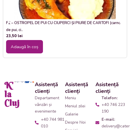
F2 – OSTROPEL DE PUI CU CIUPERCI ȘI PIURE DE CARTOFI (carne
de pui, ci..
23,50
lei
Adaugă în coș
K'
Asistență
Asistență
Asistență
clienți
clienți
clienți
la
Departament
Meniu
Telefon:
Cluj
vânzări și
+40 746 223
Meniul zilei
evenimente
190
Galerie
+40 744 981
E-mail:
Despre Noi
010
delivery@cateri