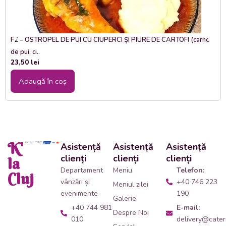
F2 – OSTROPEL DE PUI CU CIUPERCI ȘI PIURE DE CARTOFI (carne
de pui, ci..
23,50
lei
Adaugă în coș
K'
Asistență
Asistență
Asistență
clienți
clienți
clienți
la
Departament
Meniu
Telefon:
Cluj
vânzări și
+40 746 223
Meniul zilei
evenimente
190
Galerie
+40 744 981
E-mail:
Despre Noi
010
delivery@cateri