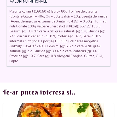
VALORI NUTRITIONALE
iaurt,
vanilie)
Placinta cu iaurt (160.50 g) Iaurt – 80g, Foi fine de placinta
-
(Conține Gluten) – 40g, Ou – 30g, Zahăr – 10g, Esență de vanilie
150
[Agent de îngroșare: Guma de Xantan (E 415)] – 0.50g Informații
gr.
nutriționale 100g Valoare Energetică (kJ/kcal): 657.2 / 155.6,
Grăsimi (g): 3.4 din care: Acizi grași saturați (g) 1.4, Glucide (g):
24.5 din care: Zaharuri (g): 8.9, Proteine (g): 6.7, Sare (g): 0.5
Informații nutriționale porție (160.50g) Valoare Energetică
(kJ/kcal): 1054.9 / 249.8, Grăsimi (g): 5.5 din care: Acizi grași
saturați (g) 2.2, Glucide (g): 39.4 din care: Zaharuri (g): 14.3,
Proteine (g): 10.7, Sare (g): 0.8 Alergeni Conține: Gluten, Ouă,
Lapte
Te-ar putea interesa si..