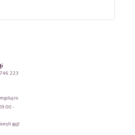
ți
746 223
ngcluj.ro
09:00 -
ăsești
aici
!