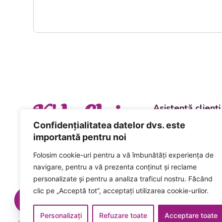
K' la Cluj
Asistență clienți
Departament vânzări
Confidențialitatea datelor dvs. este
evenimente
importantă pentru noi
+40 744 981 0
Folosim cookie-uri pentru a vă îmbunătăți experiența de
Comenzi și livrări ca
navigare, pentru a vă prezenta conținut și reclame
+40 746 223 1
personalizate și pentru a analiza traficul nostru. Făcând
clic pe „Acceptă tot”, acceptați utilizarea cookie-urilor.
Acceptăm plata num
card inclusiv cardur
Personalizați
Refuzare toate
Acceptare toate