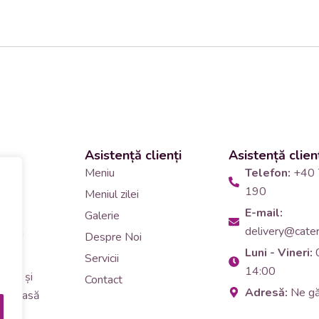
Asistență clienți
Asistență clien
 și
Meniu
Telefon:
+40 
190
Meniul zilei
10
E-mail:
Galerie
delivery@cateri
tering
Despre Noi
Luni - Vineri:
90
Servicii
14:00
erar și
Contact
Adresă:
Ne g
i de masă