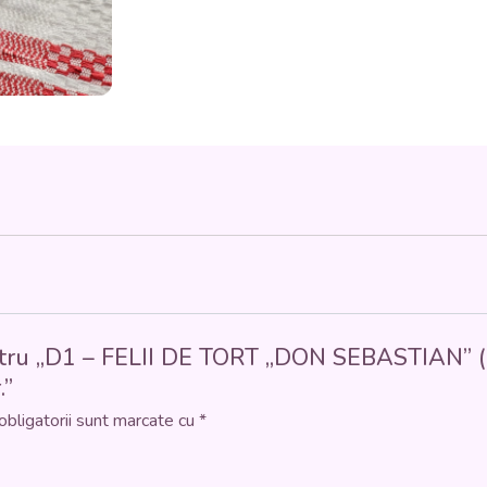
FELII
DE
TORT
"DON
SEBASTIAN"
(cremă
de
brânză,
mascarpone,
zahăr,
ouă,
frișcă,
ciocolată)
150
gr.
 pentru „D1 – FELII DE TORT „DON SEBASTIAN” 
.”
obligatorii sunt marcate cu
*