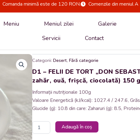
Comanda minimă este de 120 RON.
Comenzile din meniul A 
Meniu
Meniul zilei
Galerie
Servicii
Contact
Categorii:
Desert
,
Fără categorie
D1 – FELII DE TORT „DON SEBAST
zahăr, ouă, frișcă, ciocolată) 150 g
Informații nutriționale 100g
Valoare Energetică (kJ/kcal): 1027.4 / 247.6, Grăsim
Glucide (g): 10.8 din care: Zaharuri (g): 8.5, Protein
Cantitate
Adaugă în coș
D1
-