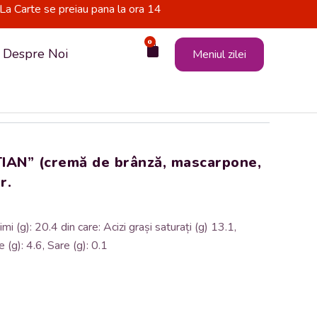
La Carte se preiau pana la ora 14
0
Cart
Despre Noi
Meniul zilei
IAN” (cremă de brânză, mascarpone,
r.
i (g): 20.4 din care: Acizi grași saturați (g) 13.1,
e (g): 4.6, Sare (g): 0.1