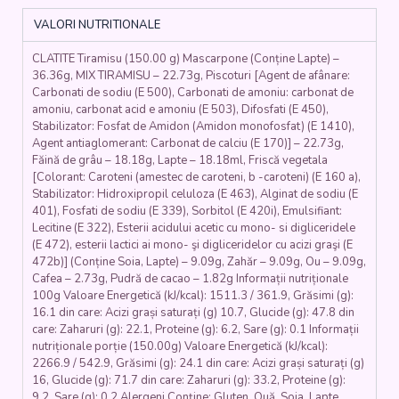
cacao,
VALORI NUTRITIONALE
cafea,
frișcă,
CLATITE Tiramisu (150.00 g) Mascarpone (Conține Lapte) –
mix
36.36g, MIX TIRAMISU – 22.73g, Piscoturi [Agent de afânare:
cremă
Carbonati de sodiu (E 500), Carbonati de amoniu: carbonat de
tiramisu)
amoniu, carbonat acid e amoniu (E 503), Difosfati (E 450),
-
Stabilizator: Fosfat de Amidon (Amidon monofosfat) (E 1410),
150
Agent antiaglomerant: Carbonat de calciu (E 170)] – 22.73g,
gr.
Făină de grâu – 18.18g, Lapte – 18.18ml, Friscă vegetala
[Colorant: Caroteni (amestec de caroteni, b -caroteni) (E 160 a),
Stabilizator: Hidroxipropil celuloza (E 463), Alginat de sodiu (E
401), Fosfati de sodiu (E 339), Sorbitol (E 420i), Emulsifiant:
Lecitine (E 322), Esterii acidului acetic cu mono- si digliceridele
(E 472), esterii lactici ai mono- şi digliceridelor cu acizi graşi (E
472b)] (Conține Soia, Lapte) – 9.09g, Zahăr – 9.09g, Ou – 9.09g,
Cafea – 2.73g, Pudră de cacao – 1.82g Informații nutriționale
100g Valoare Energetică (kJ/kcal): 1511.3 / 361.9, Grăsimi (g):
16.1 din care: Acizi grași saturați (g) 10.7, Glucide (g): 47.8 din
care: Zaharuri (g): 22.1, Proteine (g): 6.2, Sare (g): 0.1 Informații
nutriționale porție (150.00g) Valoare Energetică (kJ/kcal):
2266.9 / 542.9, Grăsimi (g): 24.1 din care: Acizi grași saturați (g)
16, Glucide (g): 71.7 din care: Zaharuri (g): 33.2, Proteine (g):
9.2, Sare (g): 0.2 Alergeni Conține: Gluten, Ouă, Soia, Lapte