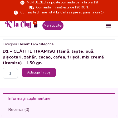
MENIUL ZILEI se poate comanda pana la ora 12!
Skip
Comanda minimă este de 120 RON.
to
Comenzile din meniul A La Carte se preiau pana la ora 14
content
K' la Cluj
0
Cart
Meniul zilei
Categorii:
Desert
,
Fără categorie
D1 – CLĂTITE TIRAMISU (făină, lapte, ouă,
pișcoturi, zahăr, cacao, cafea, frișcă, mix cremă
tiramisu) – 150 gr.
Cantitate
Adaugă în coș
D1
-
CLĂTITE
TIRAMISU
(făină,
Informații suplimentare
lapte,
ouă,
Recenzii (0)
pișcoturi,
zahăr,