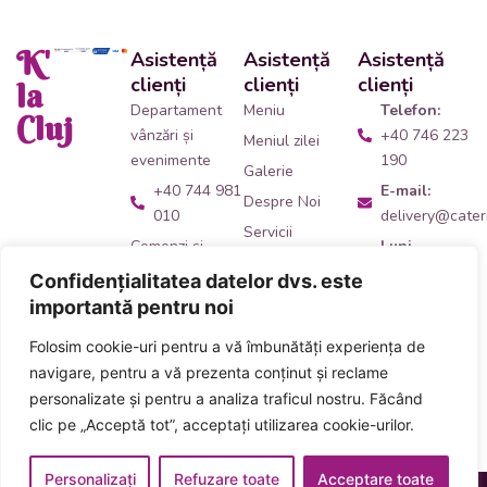
K'
Asistență
Asistență
Asistență
clienți
clienți
clienți
la
Departament
Meniu
Telefon:
Cluj
vânzări și
+40 746 223
Meniul zilei
evenimente
190
Galerie
+40 744 981
E-mail:
Despre Noi
010
delivery@cateri
Servicii
Comenzi și
Luni -
Contact
livrări catering
Vineri:
Confidențialitatea datelor dvs. este
09:00 -
+40 746 223
importantă pentru noi
14:00
190
Folosim cookie-uri pentru a vă îmbunătăți experiența de
Adresă:
Ne
Acceptăm plata
navigare, pentru a vă prezenta conținut și reclame
găsești
aici
!
numerar și card
personalizate și pentru a analiza traficul nostru. Făcând
inclusiv carduri
clic pe „Acceptă tot”, acceptați utilizarea cookie-urilor.
de masă
Personalizați
Refuzare toate
Acceptare toate
Designed & Developed
Termeni și Condiții
Politica Cookies